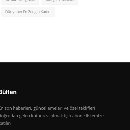
Dünyanın En Zengin Kadını
Bülten
En son haberleri, güncellemeleri ve özel teklifleri
doğrudan gelen kutunuza almak için abone listemize
katılın