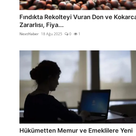
Dünya
Fındıkta Rekolteyi Vuran Don ve Kokarc
Sağlık
Zararlısı, Fiya...
NextHaber
18 Ağu 2025
0
1
Yerel
Video
Sinema
Haber Ekle Para Kazan
İletişim
Hükümetten Memur ve Emeklilere Yeni