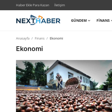
Haber Ekle Para Kazan
İletişim
GÜNDEM
FINANS
Giriş Yap
Kayıt Ol
Anasayfa
Finans
Ekonomi
Gündem
Ekonomi
Finans
Magazin
Teknoloji
Siyaset
Spor