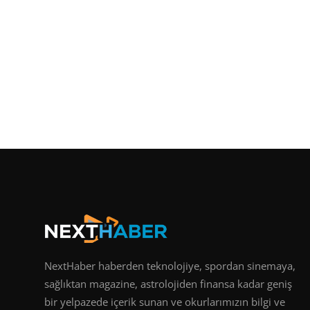
NextHaber haberden teknolojiye, spordan sinemaya,
sağlıktan magazine, astrolojiden finansa kadar geniş
bir yelpazede içerik sunan ve okurlarımızın bilgi ve