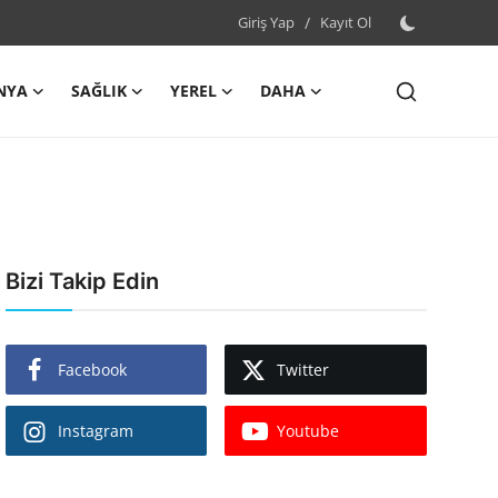
Giriş Yap
/
Kayıt Ol
NYA
SAĞLIK
YEREL
DAHA
Bizi Takip Edin
Facebook
Twitter
Instagram
Youtube