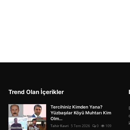
Trend Olan İçerikler
Tercihiniz Kimden Yana?
Yüzbaşılar Köyü Muhtarı Kim
Olm...
Tahir Kavri
5 Tem 2026
0
109