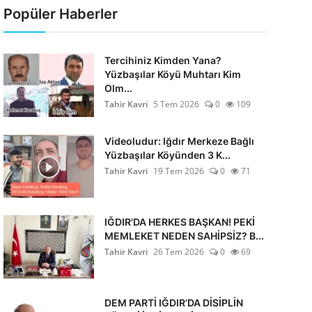
Popüler Haberler
Tercihiniz Kimden Yana?
Yüzbaşılar Köyü Muhtarı Kim
Olm...
Tahir Kavri
5 Tem 2026
0
109
Videoludur: Iğdır Merkeze Bağlı
Yüzbaşılar Köyünden 3 K...
Tahir Kavri
19 Tem 2026
0
71
IĞDIR'DA HERKES BAŞKAN! PEKİ
MEMLEKET NEDEN SAHİPSİZ? B...
Tahir Kavri
26 Tem 2026
0
69
DEM PARTİ IĞDIR’DA DİSİPLİN