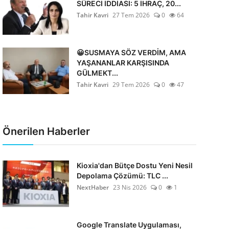
SÜRECİ İDDİASI: 5 İHRAÇ, 20...
Tahir Kavri
27 Tem 2026
0
64
😀SUSMAYA SÖZ VERDİM, AMA
YAŞANANLAR KARŞISINDA
GÜLMEKT...
Tahir Kavri
29 Tem 2026
0
47
Önerilen Haberler
Kioxia'dan Bütçe Dostu Yeni Nesil
Depolama Çözümü: TLC ...
NextHaber
23 Nis 2026
0
1
Google Translate Uygulaması,