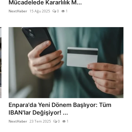
Mücadelede Kararlılık M...
NextHaber
15 Ağu 2025
0
1
Enpara'da Yeni Dönem Başlıyor: Tüm
IBAN'lar Değişiyor! ...
NextHaber
23 Tem 2025
0
1