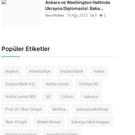
Ankara ve Washington Hattında
Ukrayna Diplomasisi: Baka...
NextHaber
19 Ağu 2025
0
2
Popüler Etiketler
Boykot
Fenerbahçe
Enpara Bank
Nokia
Enpara Bank A.Ş.
Nokia Lumia
Türkiye 5G
Nokia Lumia 300
5G
Lizbon
Sakarya
Prof. Dr. İlber Ortaylı
Benfica
Sakarya tekel bayi
İlber Ortaylı
Melek Mosso
Sakarya tekel kavgası
Orman Yangınları
Google Translate