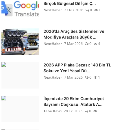
Birçok Bölgesel Dil İçin Ç...
NextHaber
23 Nis 2026
0
1
2026’da Araç Ses Sistemleri ve
Modifiye Araçlara Büyük ...
NextHaber
7 Mar 2026
0
4
2026 APP Plaka Cezası: 140 Bin TL
Şoku ve Yeni Yasal Dü...
NextHaber
7 Mar 2026
0
1
İlçemizde 29 Ekim Cumhuriyet
Bayramı Coşkusu: Atatürk A...
Tahir Kavri
28 Eki 2025
0
1