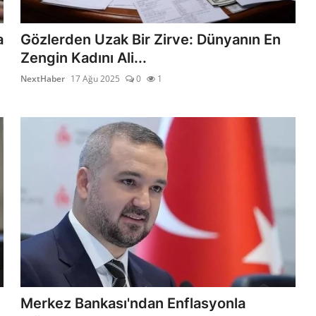
a
Gözlerden Uzak Bir Zirve: Dünyanın En
Zengin Kadını Ali...
NextHaber
17 Ağu 2025
0
1
Merkez Bankası'ndan Enflasyonla