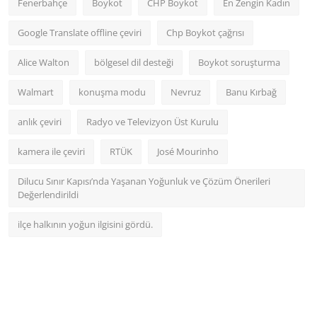
Fenerbahçe
Boykot
CHP Boykot
En Zengin Kadın
Google Translate offline çeviri
Chp Boykot çağrısı
Alice Walton
bölgesel dil desteği
Boykot soruşturma
Walmart
konuşma modu
Nevruz
Banu Kırbağ
anlık çeviri
Radyo ve Televizyon Üst Kurulu
kamera ile çeviri
RTÜK
José Mourinho
Dilucu Sınır Kapısı’nda Yaşanan Yoğunluk ve Çözüm Önerileri
Değerlendirildi
ilçe halkının yoğun ilgisini gördü.