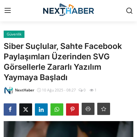
Giriş Yap
Kayıt Ol
Güvenlik
Siber Suçlular, Sahte Facebook
Gündem
Paylaşımları Üzerinden SVG
Görsellerle Zararlı Yazılım
Finans
Yaymaya Başladı
Magazin
NextHaber
10 Ağu 2025 - 08:27
0
1
Teknoloji
Siyaset
Spor