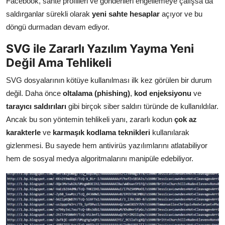
Facebook, sahte profilleri ve gönderileri engellemeye çalışsa da
saldırganlar sürekli olarak
yeni sahte hesaplar
açıyor ve bu
döngü durmadan devam ediyor.
SVG ile Zararlı Yazılım Yayma Yeni
Değil Ama Tehlikeli
SVG dosyalarının kötüye kullanılması ilk kez görülen bir durum
değil. Daha önce
oltalama (phishing)
,
kod enjeksiyonu
ve
tarayıcı saldırıları
gibi birçok siber saldırı türünde de kullanıldılar.
Ancak bu son yöntemin tehlikeli yanı, zararlı kodun
çok az
karakterle
ve
karmaşık kodlama teknikleri
kullanılarak
gizlenmesi. Bu sayede hem antivirüs yazılımlarını atlatabiliyor
hem de sosyal medya algoritmalarını manipüle edebiliyor.