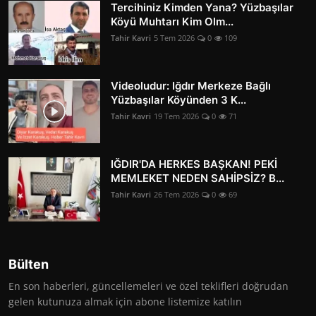
Tercihiniz Kimden Yana? Yüzbaşılar
Köyü Muhtarı Kim Olm...
Tahir Kavri
5 Tem 2026
0
109
Videoludur: Iğdır Merkeze Bağlı
Yüzbaşılar Köyünden 3 K...
Tahir Kavri
19 Tem 2026
0
71
IĞDIR'DA HERKES BAŞKAN! PEKİ
MEMLEKET NEDEN SAHİPSİZ? B...
Tahir Kavri
26 Tem 2026
0
69
Bülten
En son haberleri, güncellemeleri ve özel teklifleri doğrudan
gelen kutunuza almak için abone listemize katılın