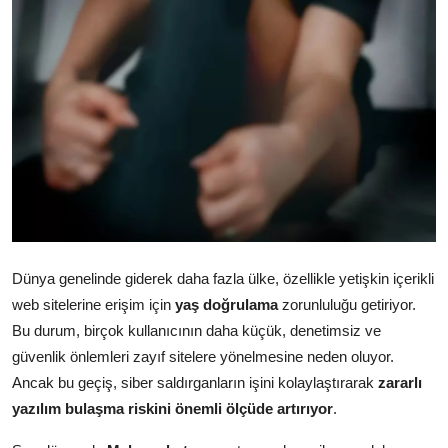
Dünya
Sağlık
Yerel
Video
Sinema
Haber Ekle Para Kazan
Dünya genelinde giderek daha fazla ülke, özellikle yetişkin içerikli
web sitelerine erişim için
yaş doğrulama
zorunluluğu getiriyor.
İletişim
Bu durum, birçok kullanıcının daha küçük, denetimsiz ve
güvenlik önlemleri zayıf sitelere yönelmesine neden oluyor.
Ancak bu geçiş, siber saldırganların işini kolaylaştırarak
zararlı
yazılım bulaşma riskini önemli ölçüde artırıyor
.