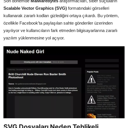
Son dönemde
Malwarebytes
araştırmacıları, siber suçluların
Scalable Vector Graphics (SVG)
formatındaki görselleri
kullanarak zararlı kodları gizlediğini ortaya çıkardı. Bu yöntem,
özellikle Facebook’ta paylaşılan sahte gönderiler üzerinden
yayılıyor ve kullanıcıların fark etmeden bilgisayarlarına zararlı
yazılım yüklenmesine yol açıyor.
SVG Dosyaları Neden Tehlikeli