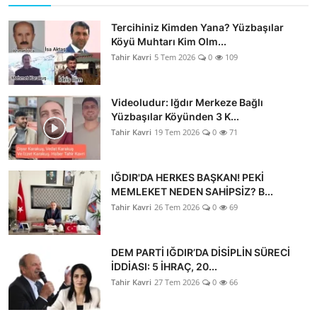
Tercihiniz Kimden Yana? Yüzbaşılar
Köyü Muhtarı Kim Olm...
Tahir Kavri
5 Tem 2026
0
109
Videoludur: Iğdır Merkeze Bağlı
Yüzbaşılar Köyünden 3 K...
Tahir Kavri
19 Tem 2026
0
71
IĞDIR'DA HERKES BAŞKAN! PEKİ
MEMLEKET NEDEN SAHİPSİZ? B...
Tahir Kavri
26 Tem 2026
0
69
DEM PARTİ IĞDIR’DA DİSİPLİN SÜRECİ
İDDİASI: 5 İHRAÇ, 20...
Tahir Kavri
27 Tem 2026
0
66