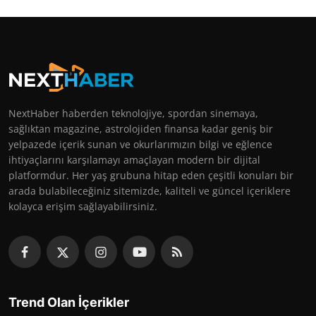
NextHaber haberden teknolojiye, spordan sinemaya,
sağlıktan magazine, astrolojiden finansa kadar geniş bir
yelpazede içerik sunan ve okurlarımızın bilgi ve eğlence
ihtiyaçlarını karşılamayı amaçlayan modern bir dijital
platformdur. Her yaş grubuna hitap eden çeşitli konuları bir
arada bulabileceğiniz sitemizde, kaliteli ve güncel içeriklere
kolayca erişim sağlayabilirsiniz.
Trend Olan İçerikler