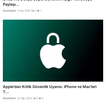
Paylaşı...
NextHaber
3 Haz 2025
0
1
Apple'dan Kritik Güvenlik Uyarısı: iPhone ve Mac'leri
T...
NextHaber
22 Ağu 2025
0
0