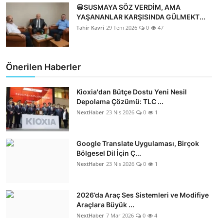
😀SUSMAYA SÖZ VERDİM, AMA
YAŞANANLAR KARŞISINDA GÜLMEKT...
Tahir Kavri
29 Tem 2026
0
47
Önerilen Haberler
Kioxia'dan Bütçe Dostu Yeni Nesil
Depolama Çözümü: TLC ...
NextHaber
23 Nis 2026
0
1
Google Translate Uygulaması, Birçok
Bölgesel Dil İçin Ç...
NextHaber
23 Nis 2026
0
1
2026’da Araç Ses Sistemleri ve Modifiye
Araçlara Büyük ...
NextHaber
7 Mar 2026
0
4