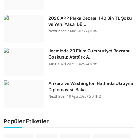
2026 APP Plaka Cezası: 140 Bin TL Şoku
ve Yeni Yasal Dü...
NextHaber
7 Mar 2026
0
1
İlçemizde 29 Ekim Cumhuriyet Bayramı
Coşkusu: Atatürk A...
Tahir Kavri
28 Eki 2025
0
1
Ankara ve Washington Hattında Ukrayna
Diplomasisi: Baka...
NextHaber
19 Ağu 2025
0
2
Popüler Etiketler