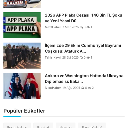
2026 APP Plaka Cezası: 140 Bin TL Şoku
ve Yeni Yasal Dü...
NextHaber
7 Mar 2026
0
1
İlçemizde 29 Ekim Cumhuriyet Bayramı
Coşkusu: Atatürk A...
Tahir Kavri
28 Eki 2025
0
1
Ankara ve Washington Hattında Ukrayna
Diplomasisi: Baka...
NextHaber
19 Ağu 2025
0
2
Popüler Etiketler
Fenerbahçe
Boykot
Nevruz
Banu Kırbağ