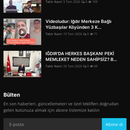
Tahir Kavri
5 Tem 2026
0
109
Videoludur: Iğdır Merkeze Bağlı
Yüzbaşılar Köyünden 3 K...
Tahir Kavri
19 Tem 2026
0
71
IĞDIR'DA HERKES BAŞKAN! PEKİ
MEMLEKET NEDEN SAHİPSİZ? B...
Tahir Kavri
26 Tem 2026
0
69
Bülten
En son haberleri, güncellemeleri ve özel teklifleri doğrudan
gelen kutunuza almak için abone listemize katılın
Abone ol