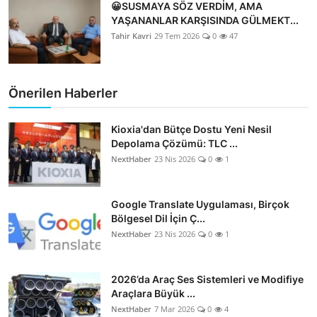
😀SUSMAYA SÖZ VERDİM, AMA
YAŞANANLAR KARŞISINDA GÜLMEKT...
Tahir Kavri
29 Tem 2026
0
47
Önerilen Haberler
Kioxia'dan Bütçe Dostu Yeni Nesil
Depolama Çözümü: TLC ...
NextHaber
23 Nis 2026
0
1
Google Translate Uygulaması, Birçok
Bölgesel Dil İçin Ç...
NextHaber
23 Nis 2026
0
1
2026’da Araç Ses Sistemleri ve Modifiye
Araçlara Büyük ...
NextHaber
7 Mar 2026
0
4