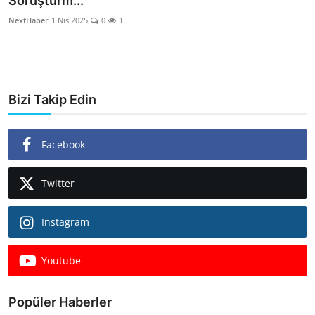
Soruşturm...
Dünya
NextHaber
1 Nis 2025
0
1
Sağlık
Yerel
Bizi Takip Edin
Video
Facebook
Sinema
Haber Ekle Para Kazan
Twitter
İletişim
Instagram
Youtube
Popüler Haberler