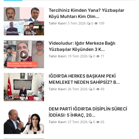
Tercihiniz Kimden Yana? Yüzbaşılar
Köyü Muhtarı Kim Olm...
Tahir Kavri
5 Tem 2026
0
109
Videoludur: Iğdır Merkeze Bağlı
Yüzbaşılar Köyünden 3 K...
Tahir Kavri
19 Tem 2026
0
71
IĞDIR'DA HERKES BAŞKAN! PEKİ
MEMLEKET NEDEN SAHİPSİZ? B...
Tahir Kavri
26 Tem 2026
0
69
DEM PARTİ IĞDIR’DA DİSİPLİN SÜRECİ
İDDİASI: 5 İHRAÇ, 20...
Tahir Kavri
27 Tem 2026
0
65