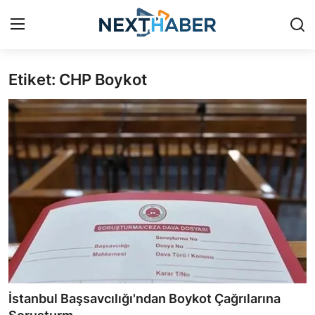
Etiket: CHP Boykot
Giriş Yap
Kayıt Ol
Gündem
Finans
Magazin
Teknoloji
Siyaset
Spor
İstanbul Başsavcılığı'ndan Boykot Çağrılarına