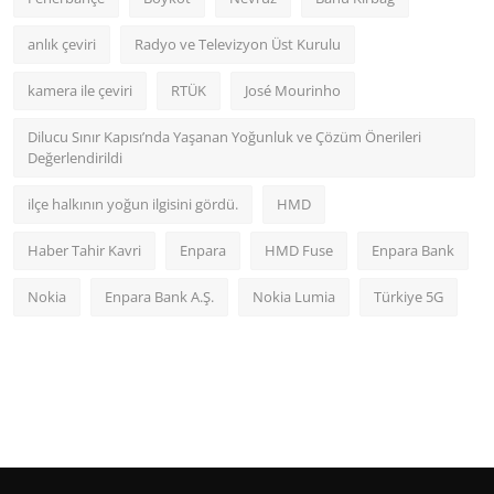
anlık çeviri
Radyo ve Televizyon Üst Kurulu
kamera ile çeviri
RTÜK
José Mourinho
Dilucu Sınır Kapısı’nda Yaşanan Yoğunluk ve Çözüm Önerileri
Değerlendirildi
ilçe halkının yoğun ilgisini gördü.
HMD
Haber Tahir Kavri
Enpara
HMD Fuse
Enpara Bank
Nokia
Enpara Bank A.Ş.
Nokia Lumia
Türkiye 5G