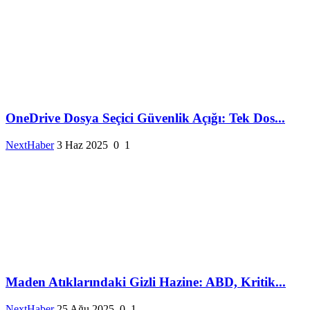
OneDrive Dosya Seçici Güvenlik Açığı: Tek Dos...
NextHaber
3 Haz 2025
0
1
Maden Atıklarındaki Gizli Hazine: ABD, Kritik...
NextHaber
25 Ağu 2025
0
1