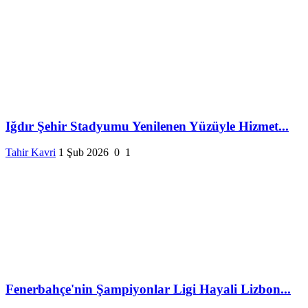
Iğdır Şehir Stadyumu Yenilenen Yüzüyle Hizmet...
Tahir Kavri
1 Şub 2026
0
1
Fenerbahçe'nin Şampiyonlar Ligi Hayali Lizbon...