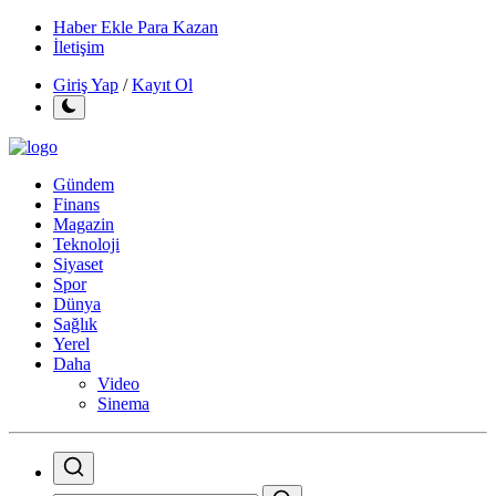
Haber Ekle Para Kazan
İletişim
Giriş Yap
/
Kayıt Ol
Gündem
Finans
Magazin
Teknoloji
Siyaset
Spor
Dünya
Sağlık
Yerel
Daha
Video
Sinema