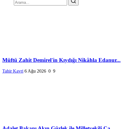
Müftü Zahit Demirel'in Kıydığı Nikâhla Edanur...
Tahir Kavri
6 Ağu 2026
0
9
Adalet Bakanı Akın Gürlek ile Milletvekili Ca...