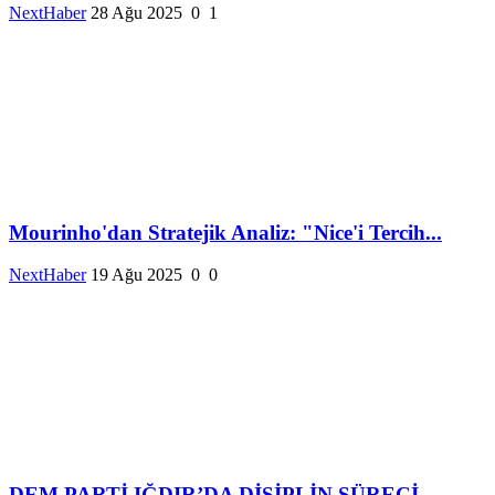
NextHaber
28 Ağu 2025
0
1
Mourinho'dan Stratejik Analiz: "Nice'i Tercih...
NextHaber
19 Ağu 2025
0
0
DEM PARTİ IĞDIR’DA DİSİPLİN SÜRECİ