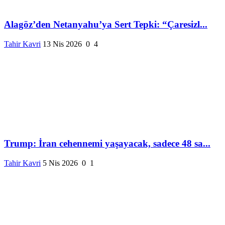
Alagöz’den Netanyahu’ya Sert Tepki: “Çaresizl...
Tahir Kavri
13 Nis 2026
0
4
Trump: İran cehennemi yaşayacak, sadece 48 sa...
Tahir Kavri
5 Nis 2026
0
1