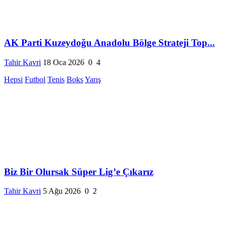
AK Parti Kuzeydoğu Anadolu Bölge Strateji Top...
Tahir Kavri
18 Oca 2026
0
4
Hepsi
Futbol
Tenis
Boks
Yarış
Biz Bir Olursak Süper Lig’e Çıkarız
Tahir Kavri
5 Ağu 2026
0
2