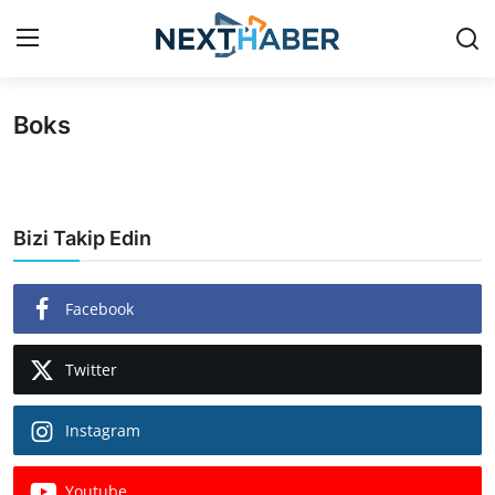
Boks
Giriş Yap
Kayıt Ol
Gündem
Bizi Takip Edin
Finans
Magazin
Facebook
Teknoloji
Twitter
Siyaset
Instagram
Spor
Youtube