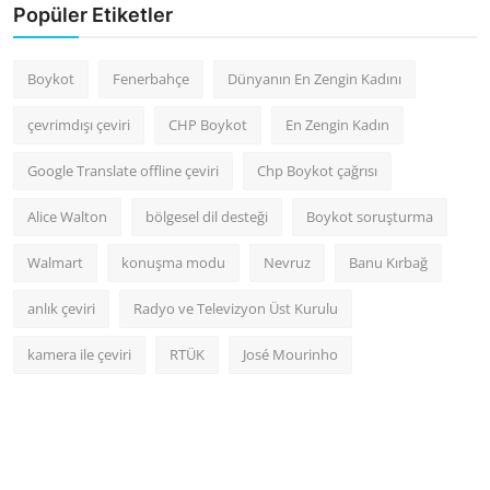
Popüler Etiketler
Boykot
Fenerbahçe
Dünyanın En Zengin Kadını
çevrimdışı çeviri
CHP Boykot
En Zengin Kadın
Google Translate offline çeviri
Chp Boykot çağrısı
Alice Walton
bölgesel dil desteği
Boykot soruşturma
Walmart
konuşma modu
Nevruz
Banu Kırbağ
anlık çeviri
Radyo ve Televizyon Üst Kurulu
kamera ile çeviri
RTÜK
José Mourinho