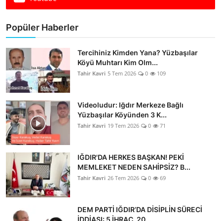
Dünya
Popüler Haberler
Sağlık
Tercihiniz Kimden Yana? Yüzbaşılar
Yerel
Köyü Muhtarı Kim Olm...
Tahir Kavri
5 Tem 2026
0
109
Video
Sinema
Videoludur: Iğdır Merkeze Bağlı
Yüzbaşılar Köyünden 3 K...
Tahir Kavri
19 Tem 2026
0
71
Haber Ekle Para Kazan
İletişim
IĞDIR'DA HERKES BAŞKAN! PEKİ
MEMLEKET NEDEN SAHİPSİZ? B...
Tahir Kavri
26 Tem 2026
0
69
DEM PARTİ IĞDIR’DA DİSİPLİN SÜRECİ
İDDİASI: 5 İHRAÇ, 20...