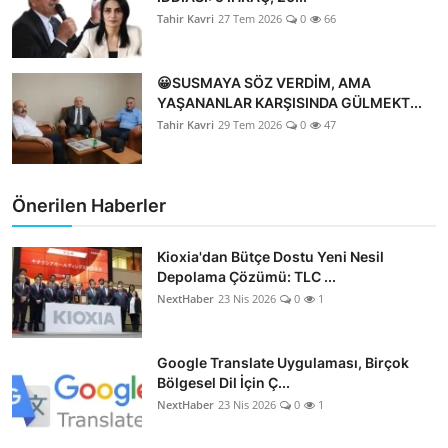
Tahir Kavri
27 Tem 2026
0
66
😀SUSMAYA SÖZ VERDİM, AMA
YAŞANANLAR KARŞISINDA GÜLMEKT...
Tahir Kavri
29 Tem 2026
0
47
Önerilen Haberler
Kioxia'dan Bütçe Dostu Yeni Nesil
Depolama Çözümü: TLC ...
NextHaber
23 Nis 2026
0
1
Google Translate Uygulaması, Birçok
Bölgesel Dil İçin Ç...
NextHaber
23 Nis 2026
0
1