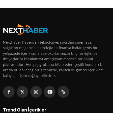
NextHaber haberden teknolojiye, spordan sinemaya,
sağlıktan magazine, astrolojiden finansa kadar geniş bir
yelpazede içerik sunan ve okurlarımızın bilgi ve eğlence
ihtiyaçlarını karşılamayı amaçlayan modern bir dijital
platformdur. Her yaş grubuna hitap eden çeşitli konuları bir
arada bulabileceğiniz sitemizde, kaliteli ve güncel içeriklere
kolayca erişim sağlayabilirsiniz.
Trend Olan İçerikler