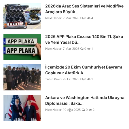
2026’da Araç Ses Sistemleri ve Modifiye
Araçlara Büyük ...
NextHaber
7 Mar 2026
0
4
2026 APP Plaka Cezası: 140 Bin TL Şoku
ve Yeni Yasal Dü...
NextHaber
7 Mar 2026
0
1
İlçemizde 29 Ekim Cumhuriyet Bayramı
Coşkusu: Atatürk A...
Tahir Kavri
28 Eki 2025
0
1
Ankara ve Washington Hattında Ukrayna
Diplomasisi: Baka...
NextHaber
19 Ağu 2025
0
2