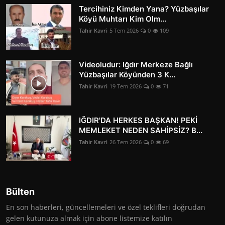
Tercihiniz Kimden Yana? Yüzbaşılar
Köyü Muhtarı Kim Olm...
Tahir Kavri
5 Tem 2026
0
109
Videoludur: Iğdır Merkeze Bağlı
Yüzbaşılar Köyünden 3 K...
Tahir Kavri
19 Tem 2026
0
71
IĞDIR'DA HERKES BAŞKAN! PEKİ
MEMLEKET NEDEN SAHİPSİZ? B...
Tahir Kavri
26 Tem 2026
0
69
Bülten
En son haberleri, güncellemeleri ve özel teklifleri doğrudan
gelen kutunuza almak için abone listemize katılın