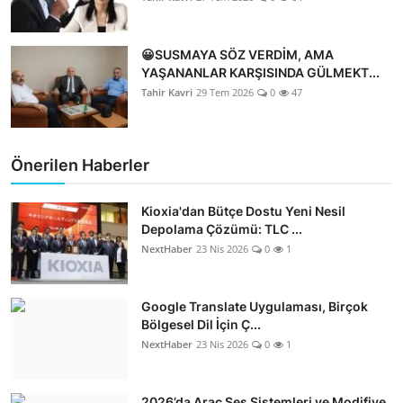
😀SUSMAYA SÖZ VERDİM, AMA
YAŞANANLAR KARŞISINDA GÜLMEKT...
Tahir Kavri
29 Tem 2026
0
47
Önerilen Haberler
Kioxia'dan Bütçe Dostu Yeni Nesil
Depolama Çözümü: TLC ...
NextHaber
23 Nis 2026
0
1
Google Translate Uygulaması, Birçok
Bölgesel Dil İçin Ç...
NextHaber
23 Nis 2026
0
1
2026’da Araç Ses Sistemleri ve Modifiye