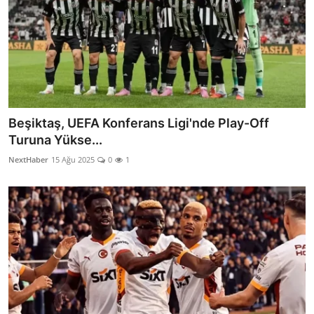
Beşiktaş, UEFA Konferans Ligi'nde Play-Off
Turuna Yükse...
NextHaber
15 Ağu 2025
0
1