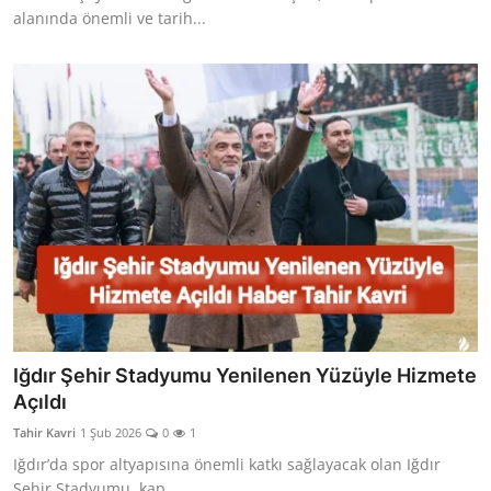
alanında önemli ve tarih...
Iğdır Şehir Stadyumu Yenilenen Yüzüyle Hizmete
Açıldı
Tahir Kavri
1 Şub 2026
0
1
Iğdır’da spor altyapısına önemli katkı sağlayacak olan Iğdır
Şehir Stadyumu, kap...