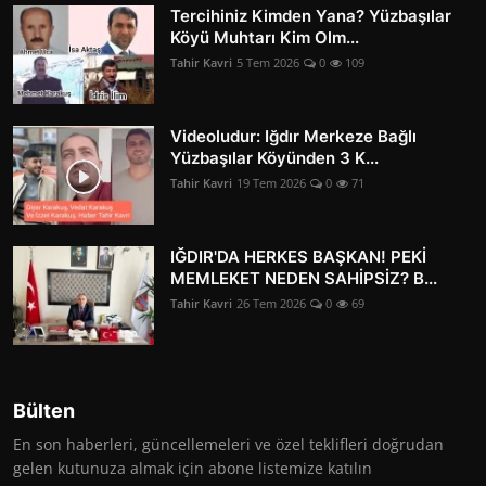
Tercihiniz Kimden Yana? Yüzbaşılar
Köyü Muhtarı Kim Olm...
Tahir Kavri
5 Tem 2026
0
109
Videoludur: Iğdır Merkeze Bağlı
Yüzbaşılar Köyünden 3 K...
Tahir Kavri
19 Tem 2026
0
71
IĞDIR'DA HERKES BAŞKAN! PEKİ
MEMLEKET NEDEN SAHİPSİZ? B...
Tahir Kavri
26 Tem 2026
0
69
Bülten
En son haberleri, güncellemeleri ve özel teklifleri doğrudan
gelen kutunuza almak için abone listemize katılın