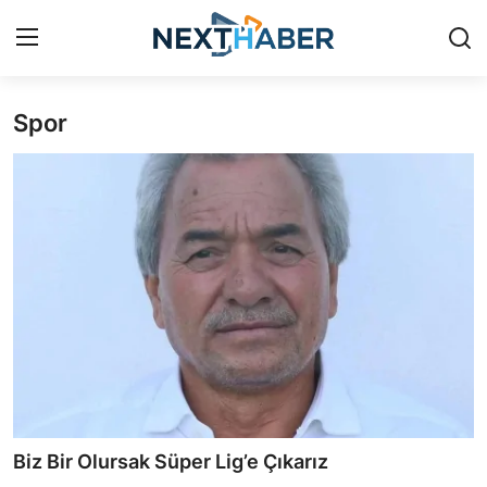
Spor
Giriş Yap
Kayıt Ol
Gündem
Finans
Magazin
Teknoloji
Siyaset
Spor
Biz Bir Olursak Süper Lig’e Çıkarız