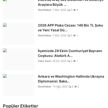
Araçlara Büyük ...
NextHaber
7 Mar 2026
0
4
2026 APP Plaka Cezası: 140 Bin TL Şoku
ve Yeni Yasal Dü...
NextHaber
7 Mar 2026
0
1
İlçemizde 29 Ekim Cumhuriyet Bayramı
Coşkusu: Atatürk A...
Tahir Kavri
28 Eki 2025
0
1
Ankara ve Washington Hattında Ukrayna
Diplomasisi: Baka...
NextHaber
19 Ağu 2025
0
2
Popüler Etiketler