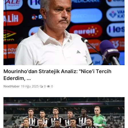
Mourinho'dan Stratejik Analiz: "Nice'i Tercih
Ederdim, ...
NextHaber
19 Ağu 2025
0
0