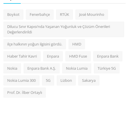
Boykot
Fenerbahçe
RTÜK
José Mourinho
Dilucu Sınır Kapısı’nda Yaşanan Yoğunluk ve Çözüm Önerileri
Değerlendirildi
ilçe halkının yoğun ilgisini gördü.
HMD
Haber Tahir Kavri
Enpara
HMD Fuse
Enpara Bank
Nokia
Enpara Bank A.Ş.
Nokia Lumia
Türkiye 5G
Nokia Lumia 300
5G
Lizbon
Sakarya
Prof. Dr. İlber Ortaylı