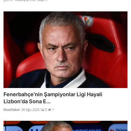
Fenerbahçe'nin Şampiyonlar Ligi Hayali
Lizbon'da Sona E...
NextHaber
28 Ağu 2025
0
1