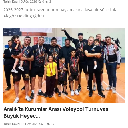
Tahir Kavri
5 Ağu 2026
0
2
Dünya
2026-2027 futbol sezonunun başlamasına kısa bir süre kala
Alagöz Holding Iğdır F...
Sağlık
Yerel
Video
Sinema
Haber Ekle Para Kazan
İletişim
Aralık’ta Kurumlar Arası Voleybol Turnuvası
Büyük Heyec...
Tahir Kavri
13 Haz 2026
0
17