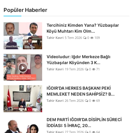
Popüler Haberler
Tercihiniz Kimden Yana? Yüzbaşılar
Köyü Muhtarı Kim Olm...
Tahir Kavri
5 Tem 2026
0
109
Videoludur: Iğdır Merkeze Bağlı
Yüzbaşılar Köyünden 3 K...
Tahir Kavri
19 Tem 2026
0
71
IĞDIR'DA HERKES BAŞKAN! PEKİ
MEMLEKET NEDEN SAHİPSİZ? B...
Tahir Kavri
26 Tem 2026
0
69
DEM PARTİ IĞDIR’DA DİSİPLİN SÜRECİ
İDDİASI: 5 İHRAÇ, 20...
Tahir Kavri
27 Tem 2026
0
64