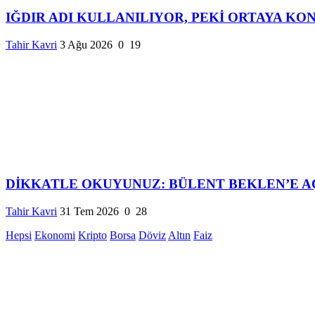
IĞDIR ADI KULLANILIYOR, PEKİ ORTAYA KON
Tahir Kavri
3 Ağu 2026
0
19
DİKKATLE OKUYUNUZ: BÜLENT BEKLEN’E AÇI
Tahir Kavri
31 Tem 2026
0
28
Hepsi
Ekonomi
Kripto
Borsa
Döviz
Altın
Faiz