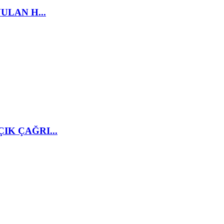
ULAN H...
K ÇAĞRI...