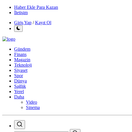
Haber Ekle Para Kazan
İletişim
Giriş Yap
/
Kayıt Ol
Gündem
Finans
Magazin
Teknoloji
Siyaset
Spor
Dünya
Sağlık
Yerel
Daha
Video
Sinema