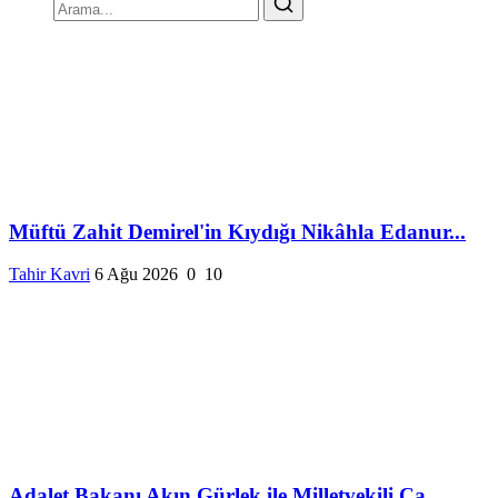
Müftü Zahit Demirel'in Kıydığı Nikâhla Edanur...
Tahir Kavri
6 Ağu 2026
0
10
Adalet Bakanı Akın Gürlek ile Milletvekili Ca...