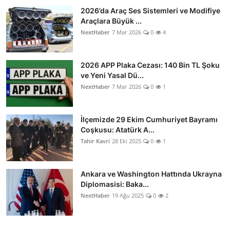
2026’da Araç Ses Sistemleri ve Modifiye
Araçlara Büyük ...
NextHaber
7 Mar 2026
0
4
2026 APP Plaka Cezası: 140 Bin TL Şoku
ve Yeni Yasal Dü...
NextHaber
7 Mar 2026
0
1
İlçemizde 29 Ekim Cumhuriyet Bayramı
Coşkusu: Atatürk A...
Tahir Kavri
28 Eki 2025
0
1
Ankara ve Washington Hattında Ukrayna
Diplomasisi: Baka...
NextHaber
19 Ağu 2025
0
2