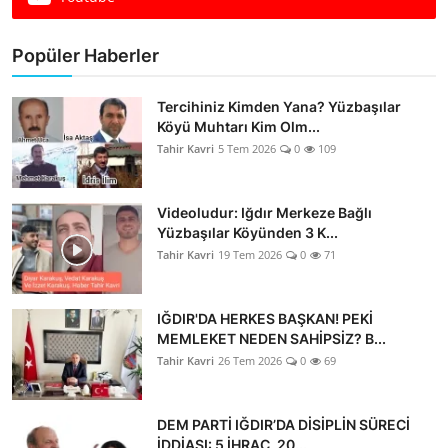
Dünya
Popüler Haberler
Sağlık
Tercihiniz Kimden Yana? Yüzbaşılar
Yerel
Köyü Muhtarı Kim Olm...
Tahir Kavri
5 Tem 2026
0
109
Video
Sinema
Videoludur: Iğdır Merkeze Bağlı
Yüzbaşılar Köyünden 3 K...
Tahir Kavri
19 Tem 2026
0
71
Haber Ekle Para Kazan
İletişim
IĞDIR'DA HERKES BAŞKAN! PEKİ
MEMLEKET NEDEN SAHİPSİZ? B...
Tahir Kavri
26 Tem 2026
0
69
DEM PARTİ IĞDIR’DA DİSİPLİN SÜRECİ
İDDİASI: 5 İHRAÇ, 20...