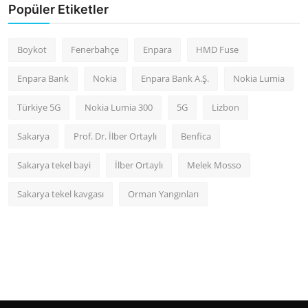
Popüler Etiketler
Boykot
Fenerbahçe
Enpara
HMD Fuse
Enpara Bank
Nokia
Enpara Bank A.Ş.
Nokia Lumia
Türkiye 5G
Nokia Lumia 300
5G
Lizbon
Sakarya
Prof. Dr. İlber Ortaylı
Benfica
Sakarya tekel bayi
İlber Ortaylı
Melek Mosso
Sakarya tekel kavgası
Orman Yangınları