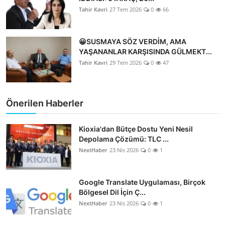
Tahir Kavri
27 Tem 2026
0
66
😀SUSMAYA SÖZ VERDİM, AMA
YAŞANANLAR KARŞISINDA GÜLMEKT...
Tahir Kavri
29 Tem 2026
0
47
Önerilen Haberler
Kioxia'dan Bütçe Dostu Yeni Nesil
Depolama Çözümü: TLC ...
NextHaber
23 Nis 2026
0
1
Google Translate Uygulaması, Birçok
Bölgesel Dil İçin Ç...
NextHaber
23 Nis 2026
0
1