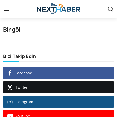
Bingöl
Giriş Yap
Kayıt Ol
Gündem
Bizi Takip Edin
Finans
Magazin
Facebook
Teknoloji
Twitter
Siyaset
Instagram
Spor
Youtube