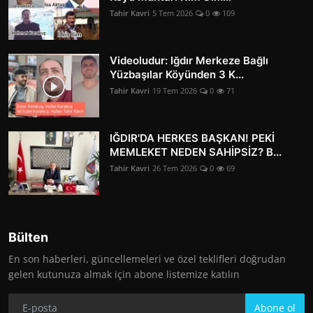
Tahir Kavri
5 Tem 2026
0
109
Videoludur: Iğdır Merkeze Bağlı
Yüzbaşılar Köyünden 3 K...
Tahir Kavri
19 Tem 2026
0
71
IĞDIR'DA HERKES BAŞKAN! PEKİ
MEMLEKET NEDEN SAHİPSİZ? B...
Tahir Kavri
26 Tem 2026
0
69
Bülten
En son haberleri, güncellemeleri ve özel teklifleri doğrudan
gelen kutunuza almak için abone listemize katılın
Abone ol