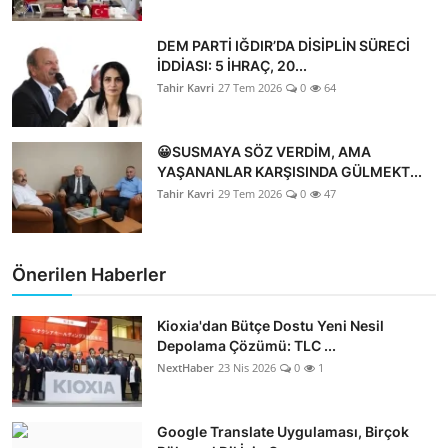
DEM PARTİ IĞDIR’DA DİSİPLİN SÜRECİ
İDDİASI: 5 İHRAÇ, 20...
Tahir Kavri
27 Tem 2026
0
64
😀SUSMAYA SÖZ VERDİM, AMA
YAŞANANLAR KARŞISINDA GÜLMEKT...
Tahir Kavri
29 Tem 2026
0
47
Önerilen Haberler
Kioxia'dan Bütçe Dostu Yeni Nesil
Depolama Çözümü: TLC ...
NextHaber
23 Nis 2026
0
1
Google Translate Uygulaması, Birçok