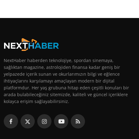
NextHaber haberden teknolojiye, spordan sinemaya,
sağlıktan magazine, astrolojiden finansa kadar geniş bir
yelpazede içerik sunan ve okurlarımızın bilgi ve eğlence
ihtiyaçlarını karşılamayı amaçlayan modern bir dijital
platformdur. Her yaş grubuna hitap eden çeşitli konuları bir
arada bulabileceğiniz sitemizde, kaliteli ve güncel içeriklere
kolayca erişim sağlayabilirsiniz.