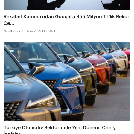
Rekabet Kurumu'ndan Google'a 355 Milyon TL'lik Rekor
Ce...
NextHaber
10 Tem 2025
0
1
Türkiye Otomotiv Sektöründe Yeni Dönem: Chery
İddiaları...