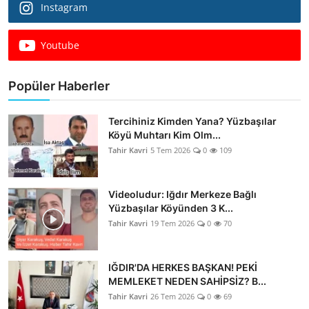
Instagram
Youtube
Popüler Haberler
Tercihiniz Kimden Yana? Yüzbaşılar
Köyü Muhtarı Kim Olm...
Tahir Kavri
5 Tem 2026
0
109
Videoludur: Iğdır Merkeze Bağlı
Yüzbaşılar Köyünden 3 K...
Tahir Kavri
19 Tem 2026
0
70
IĞDIR'DA HERKES BAŞKAN! PEKİ
MEMLEKET NEDEN SAHİPSİZ? B...
Tahir Kavri
26 Tem 2026
0
69