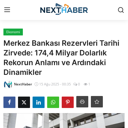
Giriş Yap
Kayıt Ol
Ekonomi
Merkez Bankası Rezervleri Tarihi
Gündem
Zirvede: 174,4 Milyar Dolarlık
Rekorun Anlamı ve Ardındaki
Finans
Dinamikler
Magazin
NextHaber
15 Ağu 2025 - 00:35
0
1
Teknoloji
Siyaset
Spor