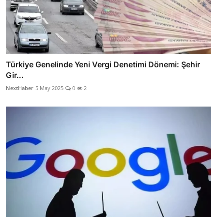
Türkiye Genelinde Yeni Vergi Denetimi Dönemi: Şehir
Gir...
NextHaber
5 May 2025
0
2