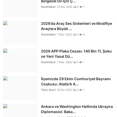
Bölgesel Dil İçin Ç...
NextHaber
23 Nis 2026
0
1
2026’da Araç Ses Sistemleri ve Modifiye
Araçlara Büyük ...
NextHaber
7 Mar 2026
0
4
2026 APP Plaka Cezası: 140 Bin TL Şoku
ve Yeni Yasal Dü...
NextHaber
7 Mar 2026
0
1
İlçemizde 29 Ekim Cumhuriyet Bayramı
Coşkusu: Atatürk A...
Tahir Kavri
28 Eki 2025
0
1
Ankara ve Washington Hattında Ukrayna
Diplomasisi: Baka...