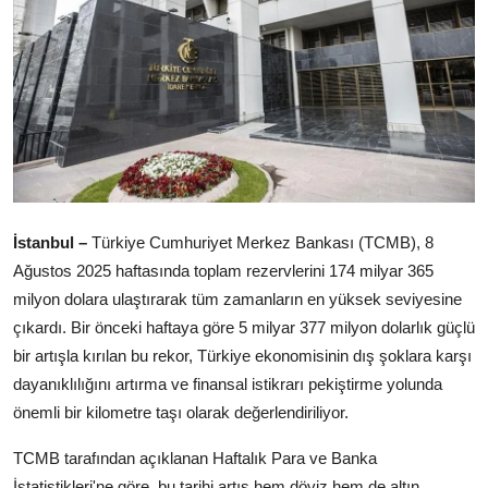
Dünya
Sağlık
Yerel
Video
Sinema
İstanbul –
Türkiye Cumhuriyet Merkez Bankası (TCMB), 8
Ağustos 2025 haftasında toplam rezervlerini 174 milyar 365
Haber Ekle Para Kazan
milyon dolara ulaştırarak tüm zamanların en yüksek seviyesine
çıkardı. Bir önceki haftaya göre 5 milyar 377 milyon dolarlık güçlü
İletişim
bir artışla kırılan bu rekor, Türkiye ekonomisinin dış şoklara karşı
dayanıklılığını artırma ve finansal istikrarı pekiştirme yolunda
önemli bir kilometre taşı olarak değerlendiriliyor.
TCMB tarafından açıklanan Haftalık Para ve Banka
İstatistikleri'ne göre, bu tarihi artış hem döviz hem de altın