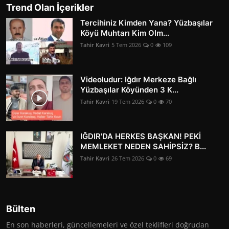
Trend Olan İçerikler
Tercihiniz Kimden Yana? Yüzbaşılar
Köyü Muhtarı Kim Olm...
Tahir Kavri
5 Tem 2026
0
109
Videoludur: Iğdır Merkeze Bağlı
Yüzbaşılar Köyünden 3 K...
Tahir Kavri
19 Tem 2026
0
70
IĞDIR'DA HERKES BAŞKAN! PEKİ
MEMLEKET NEDEN SAHİPSİZ? B...
Tahir Kavri
26 Tem 2026
0
69
Bülten
En son haberleri, güncellemeleri ve özel teklifleri doğrudan