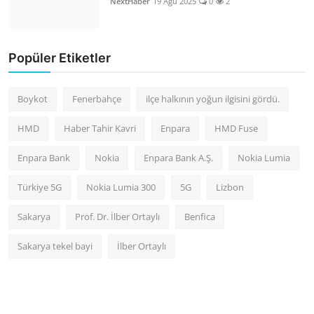
NextHaber
19 Ağu 2025
0
2
Popüler Etiketler
Boykot
Fenerbahçe
ilçe halkının yoğun ilgisini gördü.
HMD
Haber Tahir Kavri
Enpara
HMD Fuse
Enpara Bank
Nokia
Enpara Bank A.Ş.
Nokia Lumia
Türkiye 5G
Nokia Lumia 300
5G
Lizbon
Sakarya
Prof. Dr. İlber Ortaylı
Benfica
Sakarya tekel bayi
İlber Ortaylı