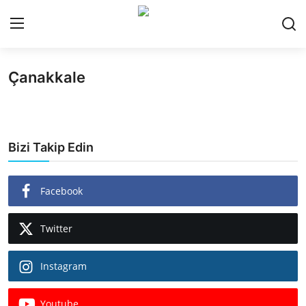
Çanakkale
Giriş Yap
Kayıt Ol
Gündem
Bizi Takip Edin
Finans
Magazin
Facebook
Teknoloji
Twitter
Siyaset
Instagram
Spor
Youtube