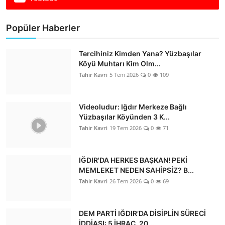
Dünya
Popüler Haberler
Sağlık
Tercihiniz Kimden Yana? Yüzbaşılar
Yerel
Köyü Muhtarı Kim Olm...
Tahir Kavri
5 Tem 2026
0
109
Video
Sinema
Videoludur: Iğdır Merkeze Bağlı
Yüzbaşılar Köyünden 3 K...
Tahir Kavri
19 Tem 2026
0
71
Haber Ekle Para Kazan
İletişim
IĞDIR'DA HERKES BAŞKAN! PEKİ
MEMLEKET NEDEN SAHİPSİZ? B...
Tahir Kavri
26 Tem 2026
0
69
DEM PARTİ IĞDIR’DA DİSİPLİN SÜRECİ
İDDİASI: 5 İHRAÇ, 20...