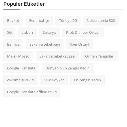
Popüler Etiketler
Boykot
Fenerbahçe
Türkiye 5G
Nokia Lumia 300
5G
Lizbon
Sakarya
Prof. Dr. İlber Ortaylı
Benfica
Sakarya tekel bayi
İlber Ortaylı
Melek Mosso
Sakarya tekel kavgası
Orman Yangınları
Google Translate
Dünyanın En Zengin Kadını
çevrimdışı çeviri
CHP Boykot
En Zengin Kadın
Google Translate offline çeviri