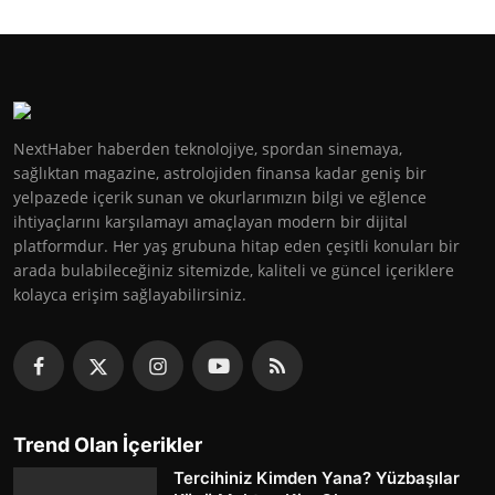
NextHaber haberden teknolojiye, spordan sinemaya,
sağlıktan magazine, astrolojiden finansa kadar geniş bir
yelpazede içerik sunan ve okurlarımızın bilgi ve eğlence
ihtiyaçlarını karşılamayı amaçlayan modern bir dijital
platformdur. Her yaş grubuna hitap eden çeşitli konuları bir
arada bulabileceğiniz sitemizde, kaliteli ve güncel içeriklere
kolayca erişim sağlayabilirsiniz.
Trend Olan İçerikler
Tercihiniz Kimden Yana? Yüzbaşılar