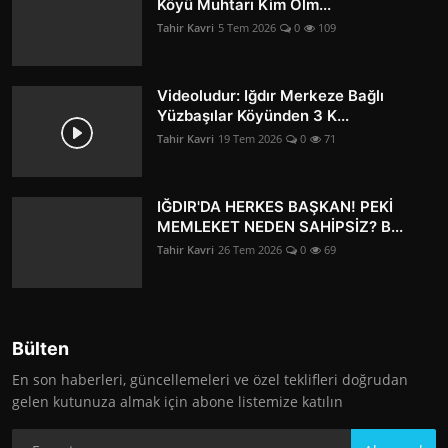
Köyü Muhtarı Kim Olm...
Tahir Kavri
5 Tem 2026
0
109
Videoludur: Iğdır Merkeze Bağlı
Yüzbaşılar Köyünden 3 K...
Tahir Kavri
19 Tem 2026
0
71
IĞDIR'DA HERKES BAŞKAN! PEKİ
MEMLEKET NEDEN SAHİPSİZ? B...
Tahir Kavri
26 Tem 2026
0
69
Bülten
En son haberleri, güncellemeleri ve özel teklifleri doğrudan
gelen kutunuza almak için abone listemize katılın