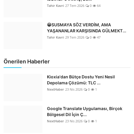
Tahir Kavri
27 Tem 2026
0
64
😀SUSMAYA SÖZ VERDİM, AMA
YAŞANANLAR KARŞISINDA GÜLMEKT...
Tahir Kavri
29 Tem 2026
0
47
Önerilen Haberler
Kioxia'dan Bütçe Dostu Yeni Nesil
Depolama Çözümü: TLC ...
NextHaber
23 Nis 2026
0
1
Google Translate Uygulaması, Birçok
Bölgesel Dil İçin Ç...
NextHaber
23 Nis 2026
0
1