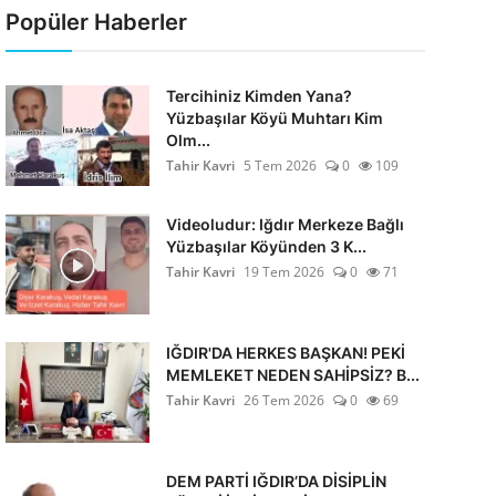
Popüler Haberler
Tercihiniz Kimden Yana?
Yüzbaşılar Köyü Muhtarı Kim
Olm...
Tahir Kavri
5 Tem 2026
0
109
Videoludur: Iğdır Merkeze Bağlı
Yüzbaşılar Köyünden 3 K...
Tahir Kavri
19 Tem 2026
0
71
IĞDIR'DA HERKES BAŞKAN! PEKİ
MEMLEKET NEDEN SAHİPSİZ? B...
Tahir Kavri
26 Tem 2026
0
69
DEM PARTİ IĞDIR’DA DİSİPLİN