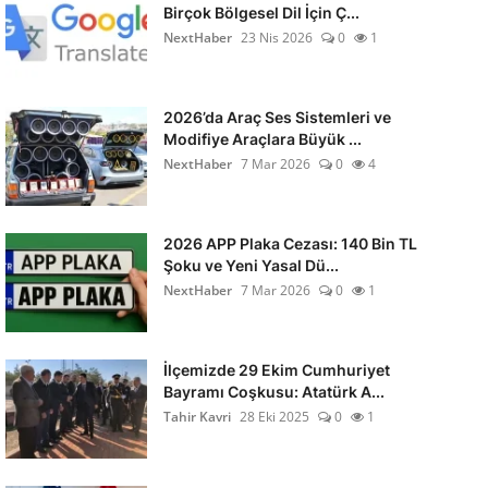
Birçok Bölgesel Dil İçin Ç...
NextHaber
23 Nis 2026
0
1
2026’da Araç Ses Sistemleri ve
Modifiye Araçlara Büyük ...
NextHaber
7 Mar 2026
0
4
2026 APP Plaka Cezası: 140 Bin TL
Şoku ve Yeni Yasal Dü...
NextHaber
7 Mar 2026
0
1
İlçemizde 29 Ekim Cumhuriyet
Bayramı Coşkusu: Atatürk A...
Tahir Kavri
28 Eki 2025
0
1