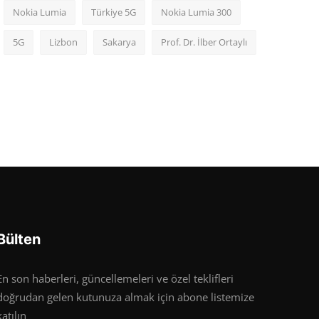
Nokia Lumia
Türkiye 5G
Nokia Lumia 300
5G
Lizbon
Sakarya
Prof. Dr. İlber Ortaylı
Bülten
En son haberleri, güncellemeleri ve özel teklifleri
doğrudan gelen kutunuza almak için abone listemize
katılın