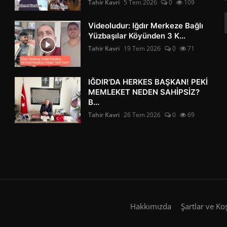
Tahir Kavri
5 Tem 2026
0
109
Videoludur: Iğdır Merkeze Bağlı
Yüzbaşılar Köyünden 3 K...
Tahir Kavri
19 Tem 2026
0
71
IĞDIR'DA HERKES BAŞKAN! PEKİ
MEMLEKET NEDEN SAHİPSİZ?
B...
Tahir Kavri
26 Tem 2026
0
69
Hakkımızda
Şartlar ve Ko