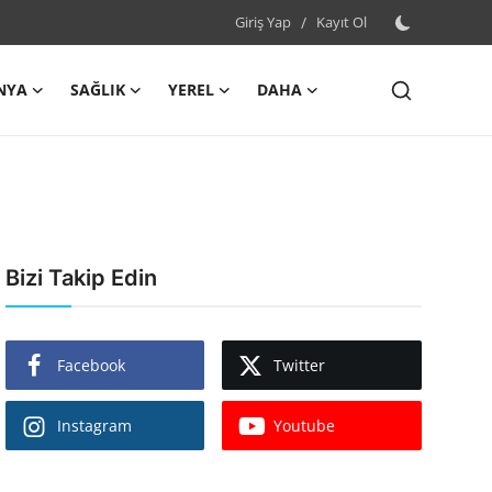
Giriş Yap
/
Kayıt Ol
NYA
SAĞLIK
YEREL
DAHA
Bizi Takip Edin
Facebook
Twitter
Instagram
Youtube