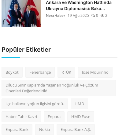
Ankara ve Washington Hattında
Ukrayna Diplomasisi: Baka...
NextHaber
19 Ağu 2025
0
2
Popüler Etiketler
Boykot
Fenerbahçe
RTÜK
José Mourinho
Dilucu Sınır Kapısı’nda Yaşanan Yoğunluk ve Çözüm
Önerileri Değerlendirildi
ilçe halkının yoğun ilgisini gördü.
HMD
Haber Tahir Kavri
Enpara
HMD Fuse
Enpara Bank
Nokia
Enpara Bank A.Ş.