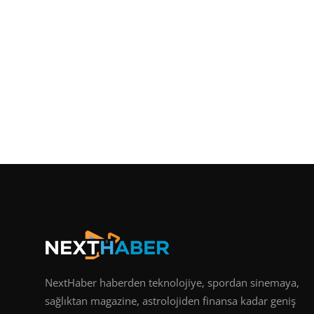
NextHaber haberden teknolojiye, spordan sinemaya,
sağlıktan magazine, astrolojiden finansa kadar geniş