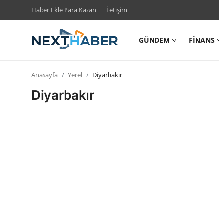
Haber Ekle Para Kazan
İletişim
GÜNDEM
FINANS
Giriş Yap
Kayıt Ol
Anasayfa
Yerel
Diyarbakır
Gündem
Diyarbakır
Finans
Magazin
Teknoloji
Siyaset
Spor