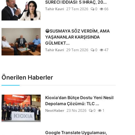
SÜRECİ İDDİASI: 5 İHRAÇ, 20...
Tahir Kavri
27 Tem 2026
0
66
😀SUSMAYA SÖZ VERDİM, AMA
YAŞANANLAR KARŞISINDA
GÜLMEKT...
Tahir Kavri
29 Tem 2026
0
47
Önerilen Haberler
Kioxia'dan Bütçe Dostu Yeni Nesil
Depolama Çözümü: TLC ...
NextHaber
23 Nis 2026
0
1
Google Translate Uygulaması,