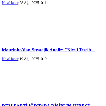
NextHaber
28 Ağu 2025
0
1
Mourinho'dan Stratejik Analiz: "Nice'i Tercih...
NextHaber
19 Ağu 2025
0
0
DEM PARTİ IĞDIR’DA DİSİPLİN SÜRECİ