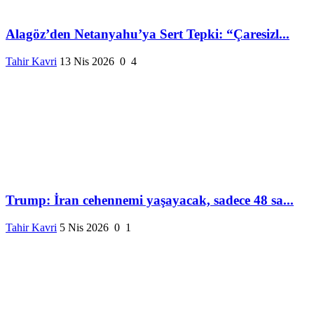
Alagöz’den Netanyahu’ya Sert Tepki: “Çaresizl...
Tahir Kavri
13 Nis 2026
0
4
Trump: İran cehennemi yaşayacak, sadece 48 sa...
Tahir Kavri
5 Nis 2026
0
1