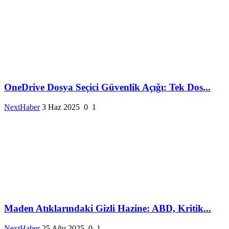
OneDrive Dosya Seçici Güvenlik Açığı: Tek Dos...
NextHaber
3 Haz 2025
0
1
Maden Atıklarındaki Gizli Hazine: ABD, Kritik...
NextHaber
25 Ağu 2025
0
1