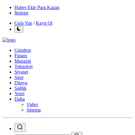
Haber Ekle Para Kazan
İletişim
Giriş Yap
/
Kayıt Ol
Gündem
Finans
Magazin
Teknoloji
Siyaset
Spor
Dünya
Sağlık
Yerel
Daha
Video
Sinema