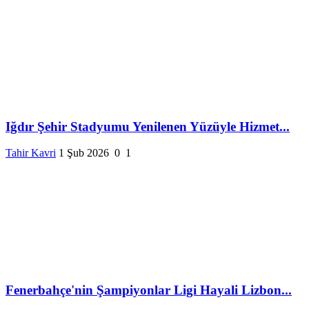
Iğdır Şehir Stadyumu Yenilenen Yüzüyle Hizmet...
Tahir Kavri
1 Şub 2026
0
1
Fenerbahçe'nin Şampiyonlar Ligi Hayali Lizbon...