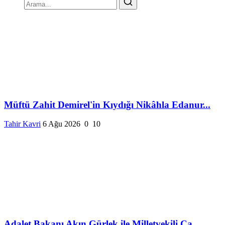
Müftü Zahit Demirel'in Kıydığı Nikâhla Edanur...
Tahir Kavri
6 Ağu 2026
0
10
Adalet Bakanı Akın Gürlek ile Milletvekili Ca...