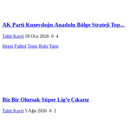
AK Parti Kuzeydoğu Anadolu Bölge Strateji Top...
Tahir Kavri
18 Oca 2026
0
4
Hepsi
Futbol
Tenis
Boks
Yarış
Biz Bir Olursak Süper Lig’e Çıkarız
Tahir Kavri
5 Ağu 2026
0
2