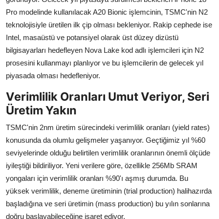
Pro modelinde kullanılacak A20 Bionic işlemcinin, TSMC'nin N2
teknolojisiyle üretilen ilk çip olması bekleniyor. Rakip cephede ise
Intel, masaüstü ve potansiyel olarak üst düzey dizüstü
bilgisayarları hedefleyen Nova Lake kod adlı işlemcileri için N2
prosesini kullanmayı planlıyor ve bu işlemcilerin de gelecek yıl
piyasada olması hedefleniyor.
Verimlilik Oranları Umut Veriyor, Seri
Üretim Yakın
TSMC'nin 2nm üretim sürecindeki verimlilik oranları (yield rates)
konusunda da olumlu gelişmeler yaşanıyor. Geçtiğimiz yıl %60
seviyelerinde olduğu belirtilen verimlilik oranlarının önemli ölçüde
iyileştiği bildiriliyor. Yeni verilere göre, özellikle 256Mb SRAM
yongaları için verimlilik oranları %90'ı aşmış durumda. Bu
yüksek verimlilik, deneme üretiminin (trial production) halihazırda
başladığına ve seri üretimin (mass production) bu yılın sonlarına
doğru başlayabileceğine işaret ediyor.