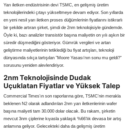
Dünya
Yarı iletken endüstrisinin devi TSMC, en gelişmiş üretim
teknolojilerindeki çıtayı yükseltmeye devam ediyor. Son yıllarda
Sağlık
en yeni nesil yarı iletken proses düğümlerinin fiyatlarını istikrarlı
bir şekilde artıran şirket, şimdi de 2nm teknolojisiyle gündemde.
Yerel
Öyle ki, bazı analizler transistör başına maliyetin on yılı aşkın bir
süredir düşmediğini gösteriyor. Gümrük vergileri ve artan
Video
geliştirme maliyetlerinin tetiklediği bu fiyat artışları, teknoloji
dünyasında sıkça tartışılan "Moore Yasası'nın sonu mu geldi?"
Sinema
sorusunu yeniden alevlendiriyor.
Haber Ekle Para Kazan
2nm Teknolojisinde Dudak
Uçuklatan Fiyatlar ve Yüksek Talep
İletişim
Commercial Times'ın son raporlarına göre, TSMC'nin merakla
beklenen N2 olarak adlandırılan 2nm yarı iletkenlerinin wafer
başına maliyeti tam 30.000 dolar olacak. Bu rakam, şirketin
mevcut 3nm çiplerine kıyasla yaklaşık %66'lık devasa bir artış
anlamına geliyor. Gelecekteki daha da gelişmiş üretim