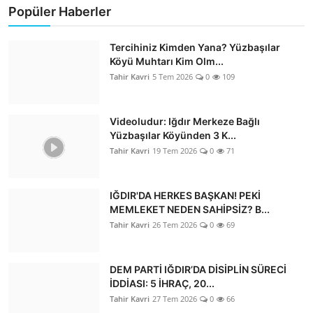
Popüler Haberler
Tercihiniz Kimden Yana? Yüzbaşılar
Köyü Muhtarı Kim Olm...
Tahir Kavri
5 Tem 2026
0
109
Videoludur: Iğdır Merkeze Bağlı
Yüzbaşılar Köyünden 3 K...
Tahir Kavri
19 Tem 2026
0
71
IĞDIR'DA HERKES BAŞKAN! PEKİ
MEMLEKET NEDEN SAHİPSİZ? B...
Tahir Kavri
26 Tem 2026
0
69
DEM PARTİ IĞDIR’DA DİSİPLİN SÜRECİ
İDDİASI: 5 İHRAÇ, 20...
Tahir Kavri
27 Tem 2026
0
66