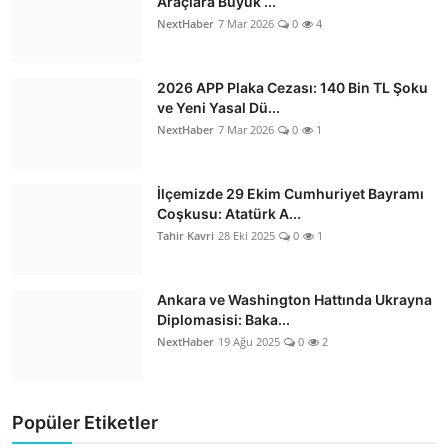
Araçlara Büyük ...
NextHaber
7 Mar 2026
0
4
2026 APP Plaka Cezası: 140 Bin TL Şoku
ve Yeni Yasal Dü...
NextHaber
7 Mar 2026
0
1
İlçemizde 29 Ekim Cumhuriyet Bayramı
Coşkusu: Atatürk A...
Tahir Kavri
28 Eki 2025
0
1
Ankara ve Washington Hattında Ukrayna
Diplomasisi: Baka...
NextHaber
19 Ağu 2025
0
2
Popüler Etiketler