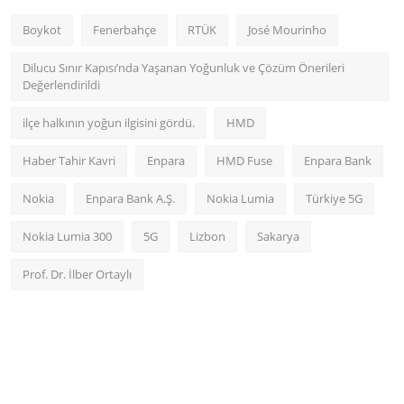
Boykot
Fenerbahçe
RTÜK
José Mourinho
Dilucu Sınır Kapısı’nda Yaşanan Yoğunluk ve Çözüm Önerileri
Değerlendirildi
ilçe halkının yoğun ilgisini gördü.
HMD
Haber Tahir Kavri
Enpara
HMD Fuse
Enpara Bank
Nokia
Enpara Bank A.Ş.
Nokia Lumia
Türkiye 5G
Nokia Lumia 300
5G
Lizbon
Sakarya
Prof. Dr. İlber Ortaylı