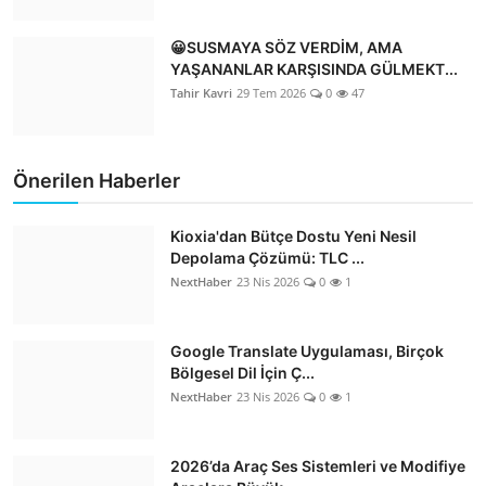
😀SUSMAYA SÖZ VERDİM, AMA
YAŞANANLAR KARŞISINDA GÜLMEKT...
Tahir Kavri
29 Tem 2026
0
47
Önerilen Haberler
Kioxia'dan Bütçe Dostu Yeni Nesil
Depolama Çözümü: TLC ...
NextHaber
23 Nis 2026
0
1
Google Translate Uygulaması, Birçok
Bölgesel Dil İçin Ç...
NextHaber
23 Nis 2026
0
1
2026’da Araç Ses Sistemleri ve Modifiye