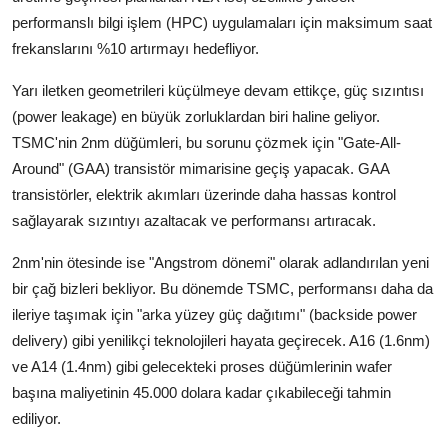
performanslı bilgi işlem (HPC) uygulamaları için maksimum saat
frekanslarını %10 artırmayı hedefliyor.
Yarı iletken geometrileri küçülmeye devam ettikçe, güç sızıntısı
(power leakage) en büyük zorluklardan biri haline geliyor.
TSMC'nin 2nm düğümleri, bu sorunu çözmek için "Gate-All-
Around" (GAA) transistör mimarisine geçiş yapacak. GAA
transistörler, elektrik akımları üzerinde daha hassas kontrol
sağlayarak sızıntıyı azaltacak ve performansı artıracak.
2nm'nin ötesinde ise "Angstrom dönemi" olarak adlandırılan yeni
bir çağ bizleri bekliyor. Bu dönemde TSMC, performansı daha da
ileriye taşımak için "arka yüzey güç dağıtımı" (backside power
delivery) gibi yenilikçi teknolojileri hayata geçirecek. A16 (1.6nm)
ve A14 (1.4nm) gibi gelecekteki proses düğümlerinin wafer
başına maliyetinin 45.000 dolara kadar çıkabileceği tahmin
ediliyor.