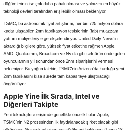
düğümlerinin ise çok daha pahalı olması ve yalnızca en büyük
teknoloji devleri tarafından erişilebilir olması bekleniyor.
TSMC, bu astronomik fiyat artışlarını, her biri 725 milyon dolara
kadar ulaşabilen 2nm fabrikasyon tesislerinin (fab) muazzam
yatırım maliyetleriyle gerekçelendiriyor. United Daily News'in
aktardığı bilgilere göre, yüksek fiyat etiketine rağmen Apple,
AMD, Qualcomm, Broadcom ve Nvidia gibi sektörün önde gelen
oyuncularının yıl sonundan önce 2nm siparişlerini vermesi
bekleniyor. Bu yoğun talebin, TSMC'nin Arizona'da kurduğu yeni
2nm fabrikasını kısa sürede tam kapasiteye ulaştıracağı
öngörülüyor.
Apple Yine İlk Sırada, Intel ve
Diğerleri Takipte
Yeni teknolojilere erişimde genellikle öncelikli olan Apple,
TSMC'nin N2 prosesinden ilk faydalanacak şirket olacak gibi
görünüyor. Gelecek yıl piyasaya sürülmesi beklenen iPhone 18