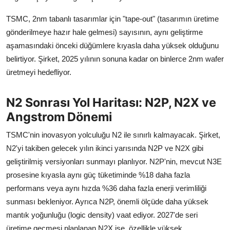
TSMC, 2nm tabanlı tasarımlar için "tape-out" (tasarımın üretime
gönderilmeye hazır hale gelmesi) sayısının, aynı geliştirme
aşamasındaki önceki düğümlere kıyasla daha yüksek olduğunu
belirtiyor. Şirket, 2025 yılının sonuna kadar on binlerce 2nm wafer
üretmeyi hedefliyor.
N2 Sonrası Yol Haritası: N2P, N2X ve
Angstrom Dönemi
TSMC'nin inovasyon yolculuğu N2 ile sınırlı kalmayacak. Şirket,
N2'yi takiben gelecek yılın ikinci yarısında N2P ve N2X gibi
geliştirilmiş versiyonları sunmayı planlıyor. N2P'nin, mevcut N3E
prosesine kıyasla aynı güç tüketiminde %18 daha fazla
performans veya aynı hızda %36 daha fazla enerji verimliliği
sunması bekleniyor. Ayrıca N2P, önemli ölçüde daha yüksek
mantık yoğunluğu (logic density) vaat ediyor. 2027'de seri
üretime geçmesi planlanan N2X ise, özellikle yüksek