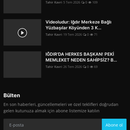
Tahir Kavri
5 Tem 2026
0
109
Videoludur: Iğdır Merkeze Bağlı
Yüzbaşılar Köyünden 3 K...
Tahir Kavri
19 Tem 2026
0
71
IĞDIR'DA HERKES BAŞKAN! PEKİ
MEMLEKET NEDEN SAHİPSİZ? B...
Tahir Kavri
26 Tem 2026
0
69
Bülten
En son haberleri, güncellemeleri ve özel teklifleri doğrudan
gelen kutunuza almak için abone listemize katılın
Abone ol