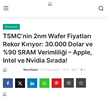
Giriş Yap
Kayıt Ol
Donanım
TSMC'nin 2nm Wafer Fiyatları
Gündem
Rekor Kırıyor: 30.000 Dolar ve
%90 SRAM Verimliliği – Apple,
Finans
Intel ve Nvidia Sırada!
Magazin
NextHaber
3 Haz 2025 - 10:15
0
1
Teknoloji
Siyaset
Spor