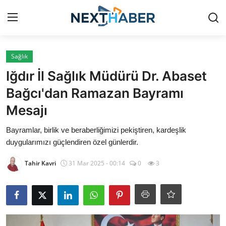
Giriş Yap
Kayıt Ol
Sağlık
Iğdır İl Sağlık Müdürü Dr. Abaset
Gündem
Bağcı'dan Ramazan Bayramı
Mesajı
Finans
Bayramlar, birlik ve beraberliğimizi pekiştiren, kardeşlik
Magazin
duygularımızı güçlendiren özel günlerdir.
Teknoloji
Tahir Kavri
31 Mar 2025 - 00:14
0
3
Siyaset
Spor