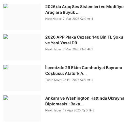
2026’da Araç Ses Sistemleri ve Modifiye
Araçlara Büyük ...
NextHaber
7 Mar 2026
0
4
2026 APP Plaka Cezası: 140 Bin TL Şoku
ve Yeni Yasal Dü...
NextHaber
7 Mar 2026
0
1
İlçemizde 29 Ekim Cumhuriyet Bayramı
Coşkusu: Atatürk A...
Tahir Kavri
28 Eki 2025
0
1
Ankara ve Washington Hattında Ukrayna
Diplomasisi: Baka...
NextHaber
19 Ağu 2025
0
2