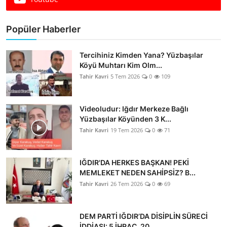
Popüler Haberler
Tercihiniz Kimden Yana? Yüzbaşılar
Köyü Muhtarı Kim Olm...
Tahir Kavri
5 Tem 2026
0
109
Videoludur: Iğdır Merkeze Bağlı
Yüzbaşılar Köyünden 3 K...
Tahir Kavri
19 Tem 2026
0
71
IĞDIR'DA HERKES BAŞKAN! PEKİ
MEMLEKET NEDEN SAHİPSİZ? B...
Tahir Kavri
26 Tem 2026
0
69
DEM PARTİ IĞDIR’DA DİSİPLİN SÜRECİ
İDDİASI: 5 İHRAÇ, 20...