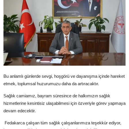
Dünya
Sağlık
Yerel
Video
Sinema
Haber Ekle Para Kazan
Bu anlamlı günlerde sevgi, hoşgörü ve dayanışma içinde hareket
etmek, toplumsal huzurumuzu daha da artıracaktır.
İletişim
Sağlık camiamız, bayram süresince de halkımızın sağlık
hizmetlerine kesintisiz ulaşabilmesi için özveriyle görev yapmaya
devam edecektir.
Fedakarca çalışan tüm sağlık çalışanlarımıza teşekkür ediyor,