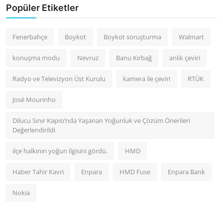
Popüler Etiketler
Fenerbahçe
Boykot
Boykot soruşturma
Walmart
konuşma modu
Nevruz
Banu Kırbağ
anlık çeviri
Radyo ve Televizyon Üst Kurulu
kamera ile çeviri
RTÜK
José Mourinho
Dilucu Sınır Kapısı’nda Yaşanan Yoğunluk ve Çözüm Önerileri
Değerlendirildi
ilçe halkının yoğun ilgisini gördü.
HMD
Haber Tahir Kavri
Enpara
HMD Fuse
Enpara Bank
Nokia