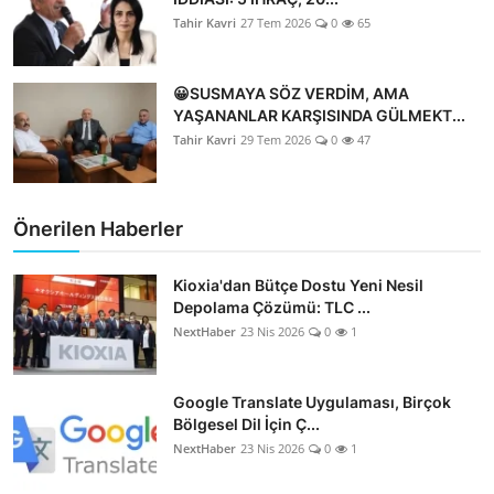
Tahir Kavri
27 Tem 2026
0
65
😀SUSMAYA SÖZ VERDİM, AMA
YAŞANANLAR KARŞISINDA GÜLMEKT...
Tahir Kavri
29 Tem 2026
0
47
Önerilen Haberler
Kioxia'dan Bütçe Dostu Yeni Nesil
Depolama Çözümü: TLC ...
NextHaber
23 Nis 2026
0
1
Google Translate Uygulaması, Birçok
Bölgesel Dil İçin Ç...
NextHaber
23 Nis 2026
0
1