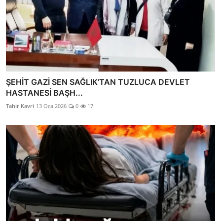
ŞEHİT GAZİ SEN SAĞLIK’TAN TUZLUCA DEVLET
HASTANESİ BAŞH...
Tahir Kavri
13 Oca 2026
0
17