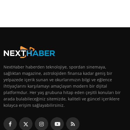
NextHaber haberden teknolojiye, spordan sinemaya,
sağlıktan magazine, astrolojiden finansa kadar geniş bir
yelpazede içerik sunan ve okurlarımızın bilgi ve eğlence
ihtiyaçlarını karşılamayı amaçlayan modern bir dijital
platformdur. Her yaş grubuna hitap eden çeşitli konuları bir
arada bulabileceğiniz sitemizde, kaliteli ve güncel içeriklere
kolayca erişim sağlayabilirsiniz.