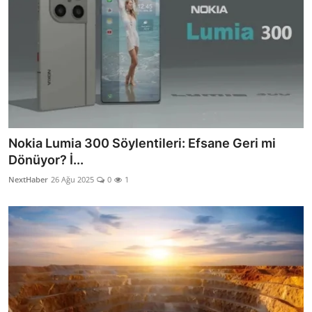
Nokia Lumia 300 Söylentileri: Efsane Geri mi
Dönüyor? İ...
NextHaber
26 Ağu 2025
0
1