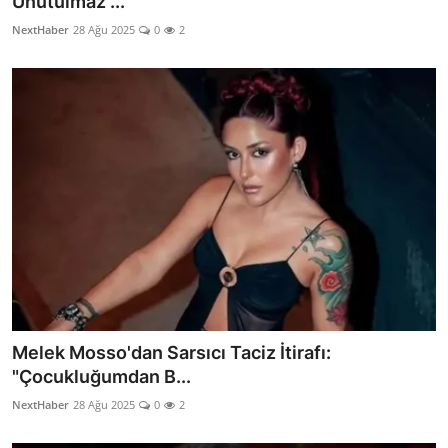
Unutulmaz ...
NextHaber
28 Ağu 2025
0
2
Melek Mosso'dan Sarsıcı Taciz İtirafı:
"Çocukluğumdan B...
NextHaber
28 Ağu 2025
0
2