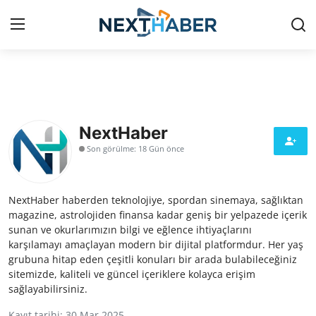
Giriş Yap
Kayıt Ol
Gündem
NextHaber
Son görülme: 18 Gün önce
Finans
Magazin
NextHaber haberden teknolojiye, spordan sinemaya, sağlıktan
magazine, astrolojiden finansa kadar geniş bir yelpazede içerik
Teknoloji
sunan ve okurlarımızın bilgi ve eğlence ihtiyaçlarını
karşılamayı amaçlayan modern bir dijital platformdur. Her yaş
Siyaset
grubuna hitap eden çeşitli konuları bir arada bulabileceğiniz
sitemizde, kaliteli ve güncel içeriklere kolayca erişim
sağlayabilirsiniz.
Spor
Kayıt tarihi: 30 Mar 2025