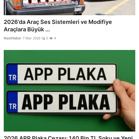
2026’da Araç Ses Sistemleri ve Modifiye
Araçlara Büyük ...
NextHaber
7 Mar 2026
0
4
2026 APP Plaka Cezası: 140 Bin TL Şoku ve Yeni