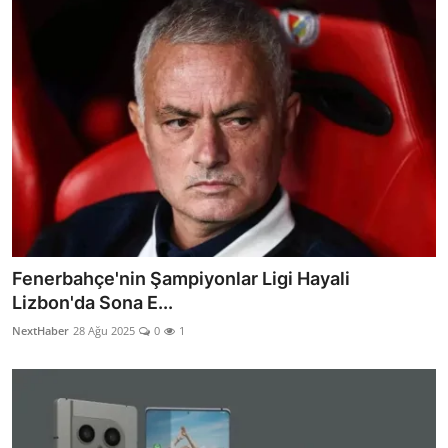
Fenerbahçe'nin Şampiyonlar Ligi Hayali
Lizbon'da Sona E...
NextHaber
28 Ağu 2025
0
1