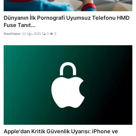
Dünyanın İlk Pornografi Uyumsuz Telefonu HMD
Fuse Tanıt...
NextHaber
22 Ağu 2025
0
0
Apple'dan Kritik Güvenlik Uyarısı: iPhone ve