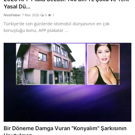
Yasal Dü...
NextHaber
7 Mar 2026
0
1
Türkiye'de son günlerde otomobil dünyasının en çok
konuştuğu konu, APP plakalar ...
Bir Döneme Damga Vuran "Konyalım" Şarkısının