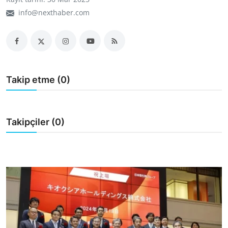
Dünya
info@nexthaber.com
Sağlık
Yerel
Takip etme (0)
Video
Sinema
Takipçiler (0)
Haber Ekle Para Kazan
İletişim