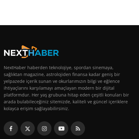
NextHaber haberden teknolojiye, spordan sinemaya,
sağlıktan magazine, astrolojiden finansa kadar geniş bir
yelpazede içerik sunan ve okurlarımızın bilgi ve eğlence
ihtiyaçlarını karşılamayı amaçlayan modern bir dijital
platformdur. Her yaş grubuna hitap eden çeşitli konuları bir
arada bulabileceğiniz sitemizde, kaliteli ve güncel içeriklere
kolayca erişim sağlayabilirsiniz.