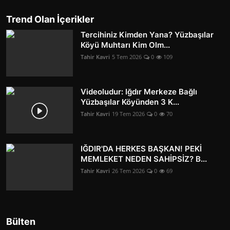
Trend Olan İçerikler
Tercihiniz Kimden Yana? Yüzbaşılar
Köyü Muhtarı Kim Olm...
Tahir Kavri
5 Tem 2026
0
109
Videoludur: Iğdır Merkeze Bağlı
Yüzbaşılar Köyünden 3 K...
Tahir Kavri
19 Tem 2026
0
70
IĞDIR'DA HERKES BAŞKAN! PEKİ
MEMLEKET NEDEN SAHİPSİZ? B...
Tahir Kavri
26 Tem 2026
0
69
Bülten