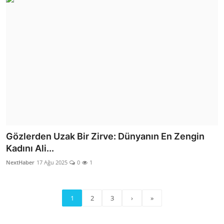
Gözlerden Uzak Bir Zirve: Dünyanın En Zengin
Kadını Ali...
NextHaber
17 Ağu 2025
0
1
1
2
3
›
»