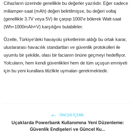
Cihazların üzerinde genellikle bu değerler yazılıdır. Eğer sadece
miliamper-saat (mAh) değeri belirtilmişse, bu değeri voltaj
(genellikle 3.7V veya 5V) ile çarpıp 1000'e bölerek Watt-saat
(
Wh
=
1000
m
A
h
×
V
) karşılığını bulabilirler.
Özetle, Türkiye'deki havayolu şirketlerinin aldığı bu ortak karar,
uluslararası havacılık standartları ve güvenlik protokolleri ile
uyumlu bir şekilde, olası bir facianın önüne geçmeyi hedefliyor.
Yolcuların, hem kendi güvenlikleri hem de tüm uçuşun emniyeti
için bu yeni kurallara titizlikle uymaları gerekmektedir.
ÖNCEKI İÇERIK
Uçaklarda Powerbank Kullanımına Yeni Düzenleme:
Güvenlik Endişeleri ve Güncel Ku...