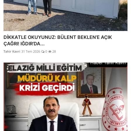
DİKKATLE OKUYUNUZ: BÜLENT BEKLEN’E AÇIK
ÇAĞRI! IĞDIR’DA...
Tahir Kavri
31 Tem 2026
0
28