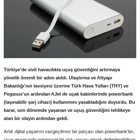
Dünya
Sağlık
Yerel
Video
Sinema
Türkiye'de sivil havacılıkta uçuş güvenliğini artırmaya
yönelik önemli bir adım atıldı. Ulaştırma ve Altyapı
Haber Ekle Para Kazan
Bakanlığı'nın tavsiyesi üzerine Türk Hava Yolları (THY) ve
Pegasus'un ardından AJet de uçak kabinlerinde powerbank
İletişim
(taşınabilir şarj cihazı) kullanımını yasakladığını duyurdu. Bu
karar, son dönemde yaşanan ve uçuş güvenliğini tehlikeye
atan bir olayın ardından geldi.
Artık dijital yaşamın vazgeçilmez bir parçası olan powerbank'ler,
uçuş esnasında potansiyel bir risk unsuru olarak değerlendiriliyor.