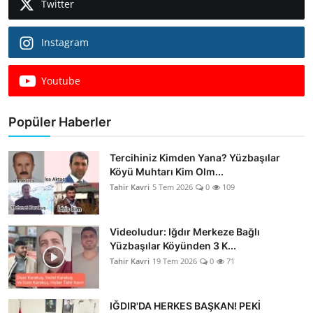
Twitter
Instagram
Youtube
Popüler Haberler
Tercihiniz Kimden Yana? Yüzbaşılar
Köyü Muhtarı Kim Olm...
Tahir Kavri
5 Tem 2026
0
109
Videoludur: Iğdır Merkeze Bağlı
Yüzbaşılar Köyünden 3 K...
Tahir Kavri
19 Tem 2026
0
71
IĞDIR'DA HERKES BAŞKAN! PEKİ