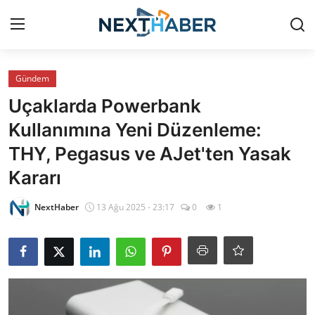
Giriş Yap
Kayıt Ol
Gündem
Uçaklarda Powerbank
Gündem
Kullanımına Yeni Düzenleme:
THY, Pegasus ve AJet'ten Yasak
Finans
Kararı
Magazin
NextHaber
13 Ağu 2025 - 23:17
0
1
Teknoloji
Siyaset
Spor