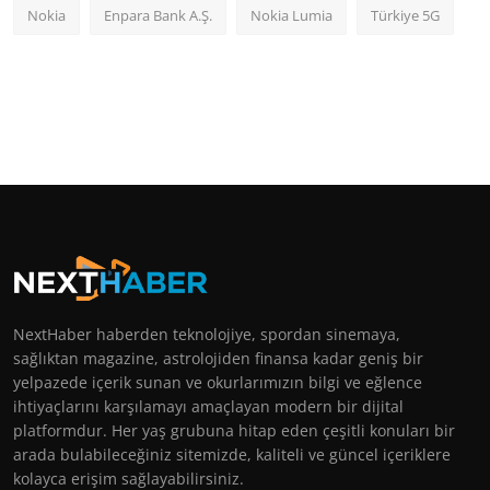
Nokia
Enpara Bank A.Ş.
Nokia Lumia
Türkiye 5G
NextHaber haberden teknolojiye, spordan sinemaya,
sağlıktan magazine, astrolojiden finansa kadar geniş bir
yelpazede içerik sunan ve okurlarımızın bilgi ve eğlence
ihtiyaçlarını karşılamayı amaçlayan modern bir dijital
platformdur. Her yaş grubuna hitap eden çeşitli konuları bir
arada bulabileceğiniz sitemizde, kaliteli ve güncel içeriklere
kolayca erişim sağlayabilirsiniz.