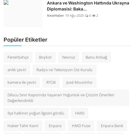
Ankara ve Washington Hattında Ukrayna
Diplomasisi: Baka...
NextHaber
19 Ağu 2025
0
2
Popüler Etiketler
Fenerbahçe
Boykot
Nevruz
Banu Kırbağ
anlık çeviri
Radyo ve Televizyon Üst Kurulu
kamera ile çeviri
RTÜK
José Mourinho
Dilucu Sınır Kapısı’nda Yaşanan Yoğunluk ve Çözüm Önerileri
Değerlendirildi
ilçe halkının yoğun ilgisini gördü.
HMD
Haber Tahir Kavri
Enpara
HMD Fuse
Enpara Bank