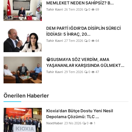
MEMLEKET NEDEN SAHİPSİZ? B...
Tahir Kavri
26 Tem 2026
0
69
DEM PARTİ IĞDIR’DA DİSİPLİN SÜRECİ
İDDİASI: 5 İHRAÇ, 20...
Tahir Kavri
27 Tem 2026
0
64
😀SUSMAYA SÖZ VERDİM, AMA
YAŞANANLAR KARŞISINDA GÜLMEKT...
Tahir Kavri
29 Tem 2026
0
47
Önerilen Haberler
Kioxia'dan Bütçe Dostu Yeni Nesil
Depolama Çözümü: TLC ...
NextHaber
23 Nis 2026
0
1