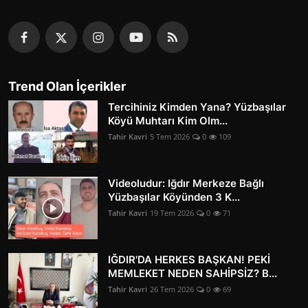
Trend Olan İçerikler
Tercihiniz Kimden Yana? Yüzbaşılar
Köyü Muhtarı Kim Olm...
Tahir Kavri
5 Tem 2026
0
109
Videoludur: Iğdır Merkeze Bağlı
Yüzbaşılar Köyünden 3 K...
Tahir Kavri
19 Tem 2026
0
71
IĞDIR'DA HERKES BAŞKAN! PEKİ
MEMLEKET NEDEN SAHİPSİZ? B...
Tahir Kavri
26 Tem 2026
0
69