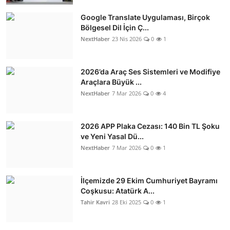
Google Translate Uygulaması, Birçok
Bölgesel Dil İçin Ç...
NextHaber
23 Nis 2026
0
1
2026’da Araç Ses Sistemleri ve Modifiye
Araçlara Büyük ...
NextHaber
7 Mar 2026
0
4
2026 APP Plaka Cezası: 140 Bin TL Şoku
ve Yeni Yasal Dü...
NextHaber
7 Mar 2026
0
1
İlçemizde 29 Ekim Cumhuriyet Bayramı
Coşkusu: Atatürk A...
Tahir Kavri
28 Eki 2025
0
1