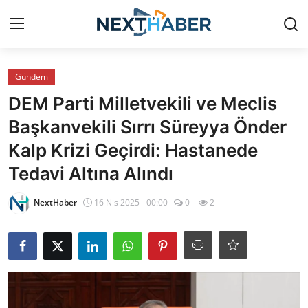
Giriş Yap
Kayıt Ol
Gündem
DEM Parti Milletvekili ve Meclis
Gündem
Başkanvekili Sırrı Süreyya Önder
Kalp Krizi Geçirdi: Hastanede
Finans
Tedavi Altına Alındı
Magazin
NextHaber
16 Nis 2025 - 00:00
0
2
Teknoloji
Siyaset
Spor