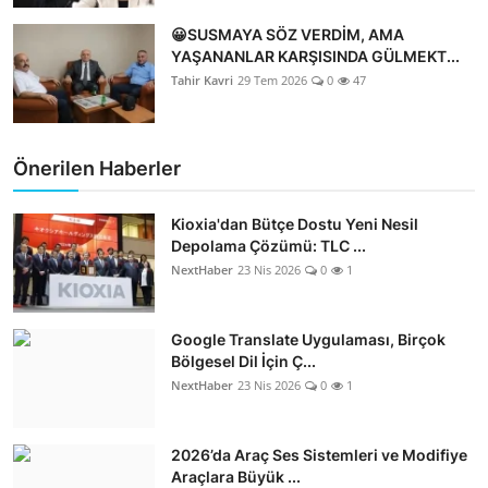
😀SUSMAYA SÖZ VERDİM, AMA
YAŞANANLAR KARŞISINDA GÜLMEKT...
Tahir Kavri
29 Tem 2026
0
47
Önerilen Haberler
Kioxia'dan Bütçe Dostu Yeni Nesil
Depolama Çözümü: TLC ...
NextHaber
23 Nis 2026
0
1
Google Translate Uygulaması, Birçok
Bölgesel Dil İçin Ç...
NextHaber
23 Nis 2026
0
1
2026’da Araç Ses Sistemleri ve Modifiye
Araçlara Büyük ...