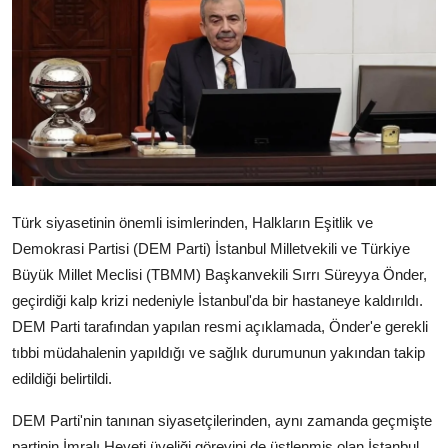
Dünya
Sağlık
Yerel
Video
Sinema
Türk siyasetinin önemli isimlerinden, Halkların Eşitlik ve
Demokrasi Partisi (DEM Parti) İstanbul Milletvekili ve Türkiye
Haber Ekle Para Kazan
Büyük Millet Meclisi (TBMM) Başkanvekili Sırrı Süreyya Önder,
geçirdiği kalp krizi nedeniyle İstanbul'da bir hastaneye kaldırıldı.
İletişim
DEM Parti tarafından yapılan resmi açıklamada, Önder'e gerekli
tıbbi müdahalenin yapıldığı ve sağlık durumunun yakından takip
edildiği belirtildi.
DEM Parti'nin tanınan siyasetçilerinden, aynı zamanda geçmişte
partinin İmralı Heyeti üyeliği görevini de üstlenmiş olan İstanbul