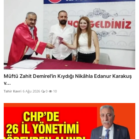
Müftü Zahit Demirel'in Kıydığı Nikâhla Edanur Karakuş
v...
Tahir Kavri
6 Ağu 2026
0
10