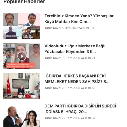
Popüler Haberler
Tercihiniz Kimden Yana? Yüzbaşılar
Köyü Muhtarı Kim Olm...
Tahir Kavri
5 Tem 2026
0
109
Videoludur: Iğdır Merkeze Bağlı
Yüzbaşılar Köyünden 3 K...
Tahir Kavri
19 Tem 2026
0
71
IĞDIR'DA HERKES BAŞKAN! PEKİ
MEMLEKET NEDEN SAHİPSİZ? B...
Tahir Kavri
26 Tem 2026
0
69
DEM PARTİ IĞDIR’DA DİSİPLİN SÜRECİ
İDDİASI: 5 İHRAÇ, 20...
Tahir Kavri
27 Tem 2026
0
64