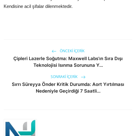
Kendisine acil şifalar dilenmektedir.
ÖNCEKI İÇERIK
Çipleri Lazerle Soğutma: Maxwell Labs'ın Sıra Dışı
Teknolojisi Isınma Sorununa Y...
SONRAKI İÇERIK
Sırrı Süreyya Önder Kritik Durumda: Aort Yırtılması
Nedeniyle Geçirdiği 7 Saatli...