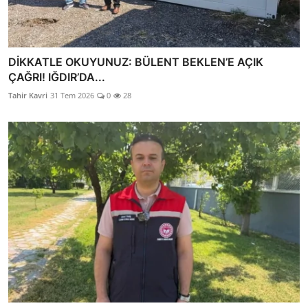
DİKKATLE OKUYUNUZ: BÜLENT BEKLEN’E AÇIK
ÇAĞRI! IĞDIR’DA...
Tahir Kavri
31 Tem 2026
0
28