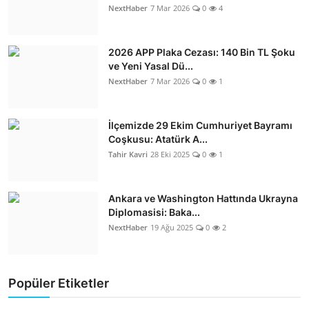
NextHaber
7 Mar 2026
0
4
2026 APP Plaka Cezası: 140 Bin TL Şoku
ve Yeni Yasal Dü...
NextHaber
7 Mar 2026
0
1
İlçemizde 29 Ekim Cumhuriyet Bayramı
Coşkusu: Atatürk A...
Tahir Kavri
28 Eki 2025
0
1
Ankara ve Washington Hattında Ukrayna
Diplomasisi: Baka...
NextHaber
19 Ağu 2025
0
2
Popüler Etiketler