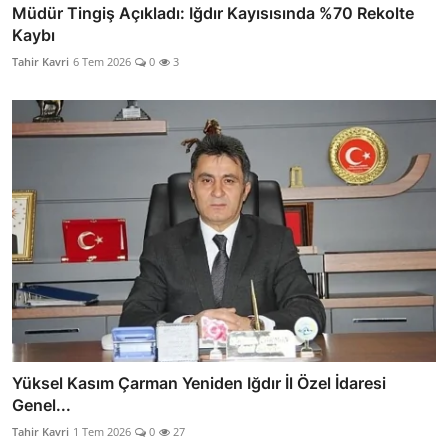
Müdür Tingiş Açıkladı: Iğdır Kayısısında %70 Rekolte
Kaybı
Tahir Kavri
6 Tem 2026
0
3
Yüksel Kasım Çarman Yeniden Iğdır İl Özel İdaresi
Genel...
Tahir Kavri
1 Tem 2026
0
27