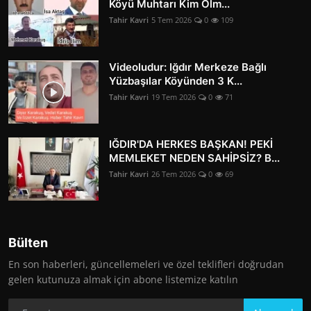
Köyü Muhtarı Kim Olm...
Tahir Kavri
5 Tem 2026
0
109
Videoludur: Iğdır Merkeze Bağlı
Yüzbaşılar Köyünden 3 K...
Tahir Kavri
19 Tem 2026
0
71
IĞDIR'DA HERKES BAŞKAN! PEKİ
MEMLEKET NEDEN SAHİPSİZ? B...
Tahir Kavri
26 Tem 2026
0
69
Bülten
En son haberleri, güncellemeleri ve özel teklifleri doğrudan
gelen kutunuza almak için abone listemize katılın