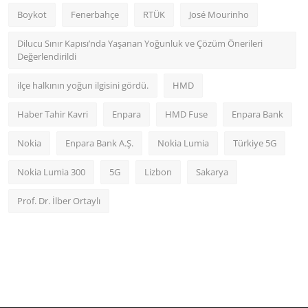
Boykot
Fenerbahçe
RTÜK
José Mourinho
Dilucu Sınır Kapısı’nda Yaşanan Yoğunluk ve Çözüm Önerileri
Değerlendirildi
ilçe halkının yoğun ilgisini gördü.
HMD
Haber Tahir Kavri
Enpara
HMD Fuse
Enpara Bank
Nokia
Enpara Bank A.Ş.
Nokia Lumia
Türkiye 5G
Nokia Lumia 300
5G
Lizbon
Sakarya
Prof. Dr. İlber Ortaylı