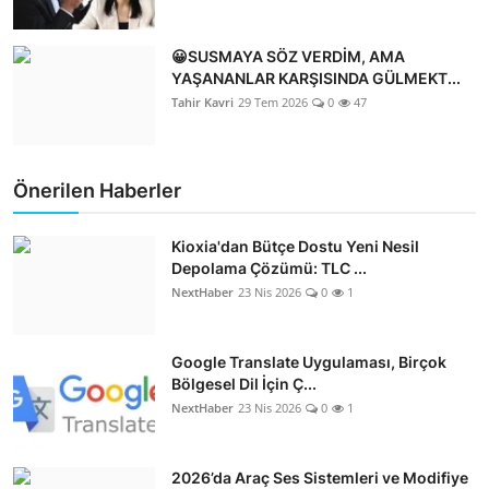
😀SUSMAYA SÖZ VERDİM, AMA
YAŞANANLAR KARŞISINDA GÜLMEKT...
Tahir Kavri
29 Tem 2026
0
47
Önerilen Haberler
Kioxia'dan Bütçe Dostu Yeni Nesil
Depolama Çözümü: TLC ...
NextHaber
23 Nis 2026
0
1
Google Translate Uygulaması, Birçok
Bölgesel Dil İçin Ç...
NextHaber
23 Nis 2026
0
1
2026’da Araç Ses Sistemleri ve Modifiye