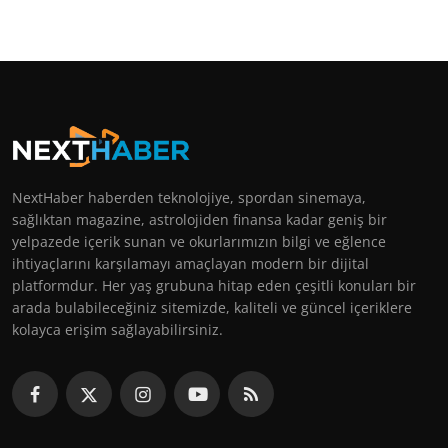
NextHaber haberden teknolojiye, spordan sinemaya,
sağlıktan magazine, astrolojiden finansa kadar geniş bir
yelpazede içerik sunan ve okurlarımızın bilgi ve eğlence
ihtiyaçlarını karşılamayı amaçlayan modern bir dijital
platformdur. Her yaş grubuna hitap eden çeşitli konuları bir
arada bulabileceğiniz sitemizde, kaliteli ve güncel içeriklere
kolayca erişim sağlayabilirsiniz.