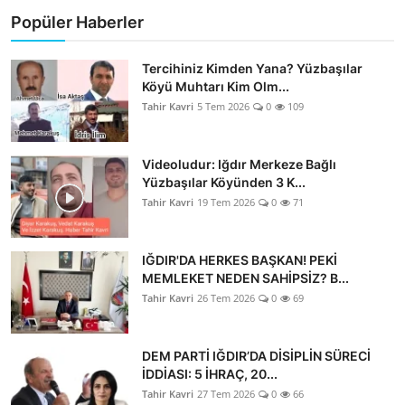
Popüler Haberler
Tercihiniz Kimden Yana? Yüzbaşılar
Köyü Muhtarı Kim Olm...
Tahir Kavri
5 Tem 2026
0
109
Videoludur: Iğdır Merkeze Bağlı
Yüzbaşılar Köyünden 3 K...
Tahir Kavri
19 Tem 2026
0
71
IĞDIR'DA HERKES BAŞKAN! PEKİ
MEMLEKET NEDEN SAHİPSİZ? B...
Tahir Kavri
26 Tem 2026
0
69
DEM PARTİ IĞDIR’DA DİSİPLİN SÜRECİ
İDDİASI: 5 İHRAÇ, 20...
Tahir Kavri
27 Tem 2026
0
66