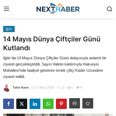
Giriş Yap
Kayıt Ol
Iğdır
14 Mayıs Dünya Çiftçiler Günü
Gündem
Kutlandı
Finans
Iğdır’da 14 Mayıs Dünya Çiftçiler Günü dolayısıyla anlamlı bir
ziyaret gerçekleştirildi. Sayın Valinin katılımıyla Hakveyis
Magazin
Mahallesi’nde faaliyet gösteren örnek çiftçi Kader Uzundere
ziyaret edildi.
Teknoloji
Tahir Kavri
15 May 2026 - 11:22
0
4
Siyaset
Spor