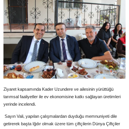
Dünya
Sağlık
Yerel
Video
Sinema
Haber Ekle Para Kazan
İletişim
Ziyaret kapsamında Kader Uzundere ve ailesinin yürüttüğü
tarımsal faaliyetler ile ev ekonomisine katkı sağlayan üretimleri
yerinde incelendi.
Sayın Vali, yapılan çalışmalardan duyduğu memnuniyeti dile
getirerek başta Iğdır olmak üzere tüm çiftçilerin Dünya Çiftçiler