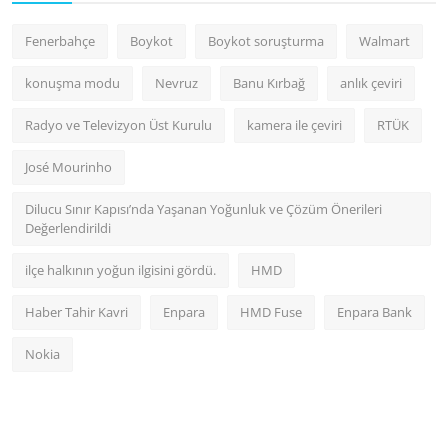
Fenerbahçe
Boykot
Boykot soruşturma
Walmart
konuşma modu
Nevruz
Banu Kırbağ
anlık çeviri
Radyo ve Televizyon Üst Kurulu
kamera ile çeviri
RTÜK
José Mourinho
Dilucu Sınır Kapısı’nda Yaşanan Yoğunluk ve Çözüm Önerileri
Değerlendirildi
ilçe halkının yoğun ilgisini gördü.
HMD
Haber Tahir Kavri
Enpara
HMD Fuse
Enpara Bank
Nokia