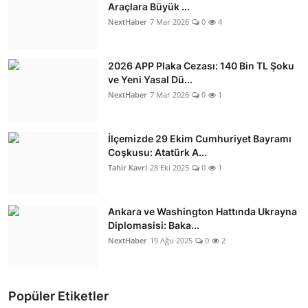
Araçlara Büyük ...
NextHaber
7 Mar 2026
0
4
2026 APP Plaka Cezası: 140 Bin TL Şoku
ve Yeni Yasal Dü...
NextHaber
7 Mar 2026
0
1
İlçemizde 29 Ekim Cumhuriyet Bayramı
Coşkusu: Atatürk A...
Tahir Kavri
28 Eki 2025
0
1
Ankara ve Washington Hattında Ukrayna
Diplomasisi: Baka...
NextHaber
19 Ağu 2025
0
2
Popüler Etiketler