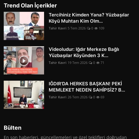
Trend Olan İçerikler
Tercihiniz Kimden Yana? Yüzbaşılar
Köyü Muhtarı Kim Olm...
Tahir Kavri
5 Tem 2026
0
109
Videoludur: Iğdır Merkeze Bağlı
Yüzbaşılar Köyünden 3 K...
Tahir Kavri
19 Tem 2026
0
71
IĞDIR'DA HERKES BAŞKAN! PEKİ
MEMLEKET NEDEN SAHİPSİZ? B...
Tahir Kavri
26 Tem 2026
0
69
Bülten
En son haberleri, güncellemeleri ve özel teklifleri doğrudan